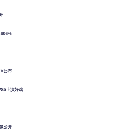
开
606%
MV公布
PS5上演好戏
影像公开