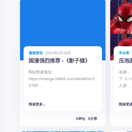
漫画资讯
- 2021年4月16日
手办库
-
国漫强烈推荐 -《影子猫》
压泡
B站阅读地址:
名称：
https://manga.bilibili.com/detail/mc2
ア ス
5706 …
人形 、
阅读更多...
阅读更多.
0评论
0分享