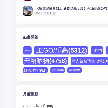
《新世纪福音战士 新剧场版：终》开场动画公布
2021年3月11日
热点标签
LEGO/乐高
(5312)
pv
(532)
t
DC
(225)
开箱晒物
(4758)
新人首贴请多指教
(1
经验攻略
(911)
购物攻略
(273)
美国亚马逊
(230)
月度更新
2025 年 9 月
(55)