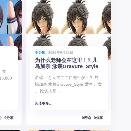
手办库
- 2025年9月22日
为什么老师会在这里！? 儿
岛加奈 泳装Gravure_Style
 女 、
名称： なんでここに先生が！？ 児
,800
嶋加奈 水着Gravure_Style 属性： 女
、 比例人形 …
阅读更多...
论
0分享
0评论
0分享