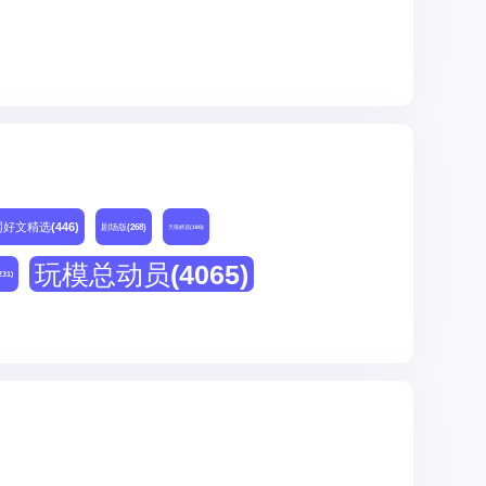
网好文精选
(446)
剧场版
(268)
天猫精选
(180)
玩模总动员
(4065)
231)