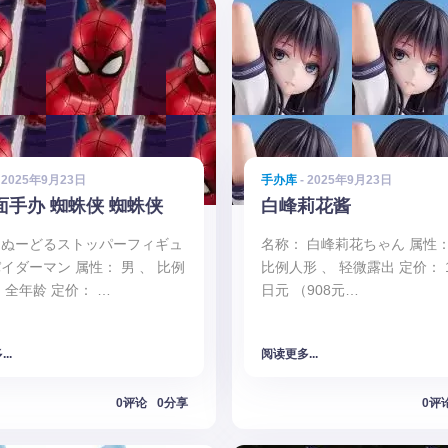
 2025年9月23日
手办库
- 2025年9月23日
面手办 蜘蛛侠 蜘蛛侠
白峰莉花酱
 ぬーどるストッパーフィギュ
名称： 白峰莉花ちゃん 属性：
パイダーマン 属性： 男 、 比例
比例人形 、 轻微露出 定价： 15
 全年龄 定价： …
日元 （908元…
..
阅读更多...
0评论
0分享
0评