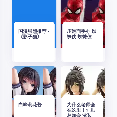
国漫强烈推荐 -
压泡面手办 蜘
《影子猫》
蛛侠 蜘蛛侠
白峰莉花酱
为什么老师会
在这里！? 儿
岛加奈 泳装