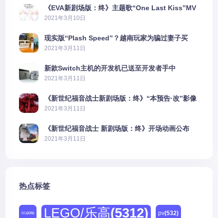
《EVA新剧场版：终》主题歌“One Last Kiss”MV
公布
2021年3月10日
现实版“Plash Speed”？越南玩家为骗过妻子买
PS5上演好戏
2021年3月11日
新款Switch主机的开发机已送至开发者手中
2021年3月11日
《新世纪福音战士新剧场版：终》“本预告·改”影像
公开
2021年3月11日
《新世纪福音战士 新剧场版：终》开场动画公布
2021年3月11日
热点标签
LEGO/乐高
(5312)
pv
(532)
DC
(225)