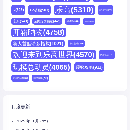
乐高
(5310)
tv
(526)
TV动画
(503)
亚马逊中国
(188)
京东
(543)
全网好文精选
(446)
剧场版
(268)
天猫精选
(180)
开箱晒物
(4758)
新人首贴请多指教
(1021)
本站首晒
(259)
欢迎来到乐高世界
(4570)
淘宝精选
(231)
玩模总动员
(4065)
经验攻略
(911)
购物攻略
(273)
美国亚马逊
(230)
月度更新
2025 年 9 月
(55)