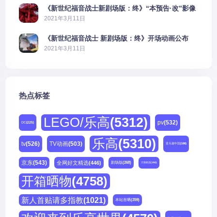
《新世纪福音战士新剧场版：终》“本预告·改”影像
公开
2021年3月11日
《新世纪福音战士 新剧场版：终》开场动画公布
2021年3月11日
热点标签
LEGO/乐高
(5312)
pv
(532)
DC
(225)
乐高
(5310)
tv
(526)
TV动画
(503)
亚马逊中国
(188)
京东
(543)
全网好文精选
(446)
剧场版
(268)
天猫精选
(180)
开箱晒物
(4758)
新人首贴请多指教
(1021)
本站首晒
(259)