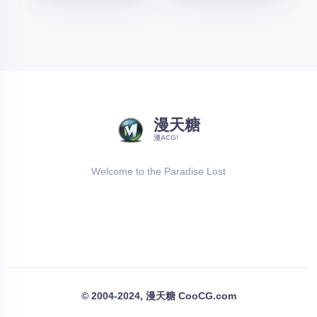
漫天糖
漫ACG!
Welcome to the Paradise Lost
© 2004-2024, 漫天糖 CooCG.com