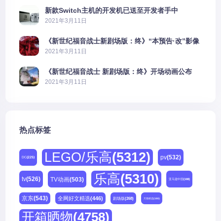
新款Switch主机的开发机已送至开发者手中
2021年3月11日
《新世纪福音战士新剧场版：终》“本预告·改”影像
公开
2021年3月11日
《新世纪福音战士 新剧场版：终》开场动画公布
2021年3月11日
热点标签
LEGO/乐高
(5312)
pv
(532)
DC
(225)
乐高
(5310)
tv
(526)
TV动画
(503)
亚马逊中国
(188)
京东
(543)
全网好文精选
(446)
剧场版
(268)
天猫精选
(180)
开箱晒物
(4758)