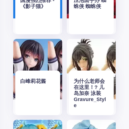
国漫强烈推荐 -
压泡面手办 蜘
《影子猫》
蛛侠 蜘蛛侠
白峰莉花酱
为什么老师会
在这里！? 儿
岛加奈 泳装
Gravure_Styl
e