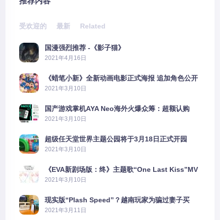
推荐内容
受欢迎的
最新
Related
国漫强烈推荐 -《影子猫》
2021年4月16日
《蜡笔小新》全新动画电影正式海报 追加角色公开
2021年3月10日
国产游戏掌机AYA Neo海外火爆众筹：超额认购
2606%
2021年3月10日
超级任天堂世界主题公园将于3月18日正式开园
2021年3月10日
《EVA新剧场版：终》主题歌“One Last Kiss”MV
公布
2021年3月10日
现实版“Plash Speed”？越南玩家为骗过妻子买
PS5上演好戏
2021年3月11日