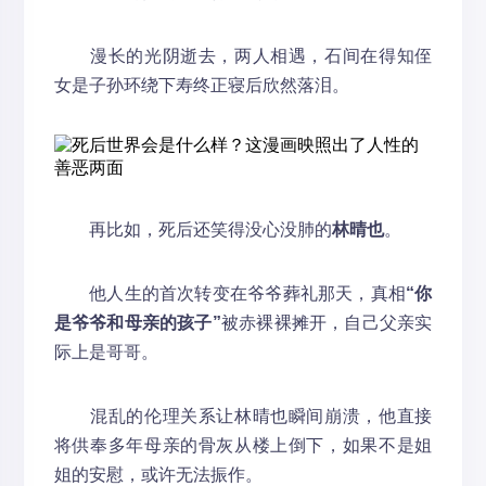
漫长的光阴逝去，两人相遇，石间在得知侄
女是子孙环绕下寿终正寝后欣然落泪。
再比如，死后还笑得没心没肺的
林晴也
。
他人生的首次转变在爷爷葬礼那天，真相
“你
是爷爷和母亲的孩子”
被赤裸裸摊开，自己父亲实
际上是哥哥。
混乱的伦理关系让林晴也瞬间崩溃，他直接
将供奉多年母亲的骨灰从楼上倒下，如果不是姐
姐的安慰，或许无法振作。