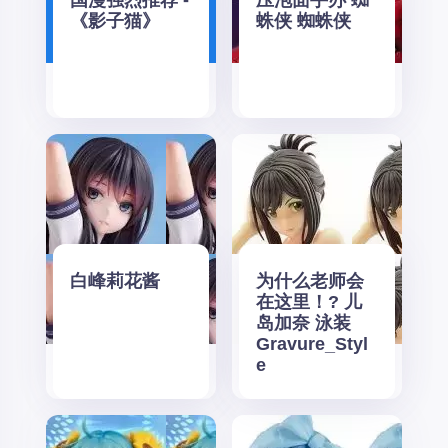
国漫强烈推荐 -
压泡面手办 蜘
《影子猫》
蛛侠 蜘蛛侠
白峰莉花酱
为什么老师会
在这里！? 儿
岛加奈 泳装
Gravure_Styl
e