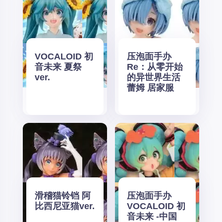
VOCALOID 初
压泡面手办
音未来 夏祭
Re：从零开始
ver.
的异世界生活
蕾姆 居家服
滑稽猫铃铛 阿
压泡面手办
比西尼亚猫ver.
VOCALOID 初
音未来 -中国