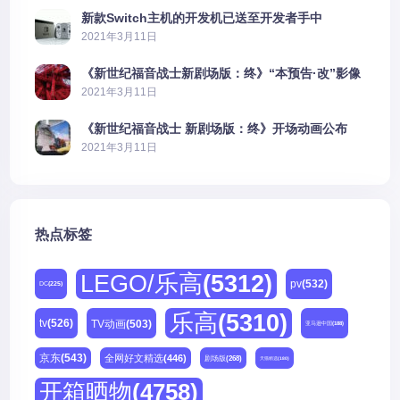
新款Switch主机的开发机已送至开发者手中
2021年3月11日
《新世纪福音战士新剧场版：终》“本预告·改”影像
公开
2021年3月11日
《新世纪福音战士 新剧场版：终》开场动画公布
2021年3月11日
热点标签
LEGO/乐高
(5312)
pv
(532)
DC
(225)
乐高
(5310)
tv
(526)
TV动画
(503)
亚马逊中国
(188)
京东
(543)
全网好文精选
(446)
剧场版
(268)
天猫精选
(180)
开箱晒物
(4758)