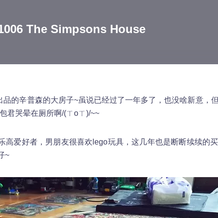
 The Simpsons House
4年出品的辛普森的大房子~虽说已经过了一年多了，也没啥新意，
君哭晕在厕所啊/(ㄒoㄒ)/~~
乐高爱好者，男朋友很喜欢lego玩具，这几年也是断断续续的
仔~