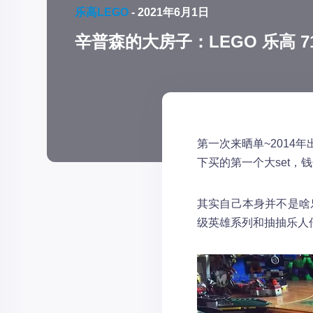
乐高LEGO
-
2021年6月1日
辛普森的大房子：LEGO 乐高 71006
第一次来晒单~201
下买的第一个大set，钱包
其实自己本身并不是啥
级英雄系列和抽抽乐人