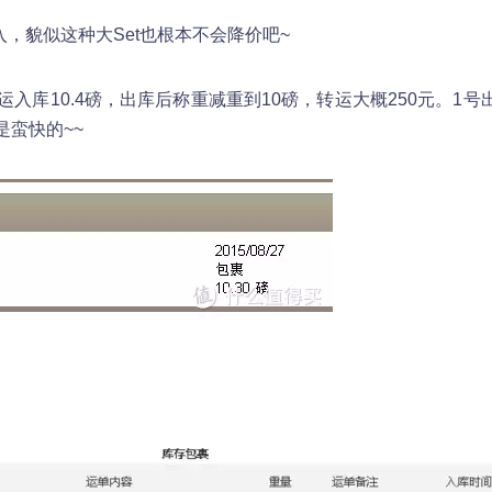
购入，貌似这种大Set也根本不会降价吧~
到转运入库10.4磅，出库后称重减重到10磅，转运大概250元。1号
是蛮快的~~