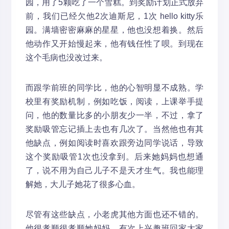
园，用了5颗吃了一个雪糕。到奖励计划正式放弃
前，我们已经欠他2次迪斯尼，1次 hello kitty乐
园。满墙密密麻麻的星星，他也没想着换。然后
他动作又开始慢起来，他有钱任性了呗。到现在
这个毛病也没改过来。
而跟学前班的同学比，他的心智明显不成熟。学
校里有奖励机制，例如吃饭，阅读，上课举手提
问，他的数量比多的小朋友少一半，不过，拿了
奖励吸管忘记插上去也有几次了。当然他也有其
他缺点，例如阅读时喜欢跟旁边同学说话，导致
这个奖励吸管1次也没拿到。后来她妈妈也想通
了，说不用为自己儿子不是天才生气。我也能理
解她，大儿子她花了很多心血。
尽管有这些缺点，小老虎其他方面也还不错的。
他很孝顺很孝顺她妈妈。有次上兴趣班回家大家