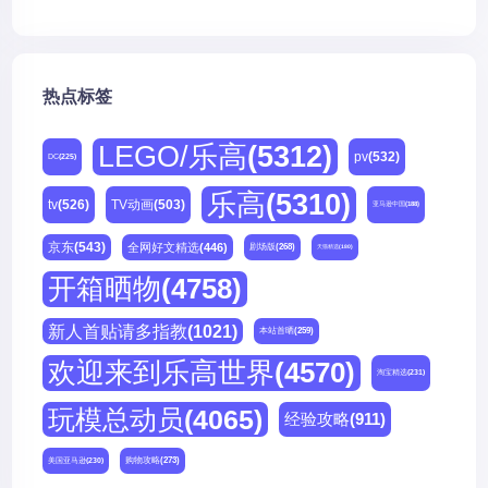
热点标签
LEGO/乐高
(5312)
pv
(532)
DC
(225)
乐高
(5310)
tv
(526)
TV动画
(503)
亚马逊中国
(188)
京东
(543)
全网好文精选
(446)
剧场版
(268)
天猫精选
(180)
开箱晒物
(4758)
新人首贴请多指教
(1021)
本站首晒
(259)
欢迎来到乐高世界
(4570)
淘宝精选
(231)
玩模总动员
(4065)
经验攻略
(911)
购物攻略
(273)
美国亚马逊
(230)