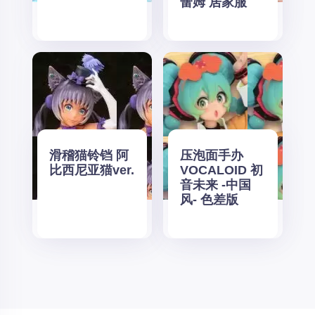
蕾姆 居家服
滑稽猫铃铛 阿
压泡面手办
比西尼亚猫ver.
VOCALOID 初
音未来 -中国
风- 色差版