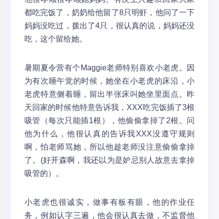
都吃完饭了，奶奶给他留了8只明虾，他问了一下
妈妈没吃过，拨出了4只，很认真的说，妈妈还没
吃，这个留给她。
暑期夏令营有个Maggie老师特别喜欢小老虎。因
为有次睡午觉的时候，她坐在小老虎的床沿，小
老虎特意侧着睡，留出半张床叫她坐里面点。昨
天回家的时候他特意告诉我，XXX吃完饭插了3根
吸管（每次只能插1根），他偷偷拿掉了2根。问
他为什么，他很认真的告诉我XXX没遵守规则
啊，怕老师骂她，所以他趁老师没注意偷偷拿掉
了。(好开森啊，我还以为是妒忌别人故意去拿掉
吸管的）。
小老虎也很诚实，做事有板有眼，他的作业任
务，例如认字三遍，他会很认真去做，不监督他