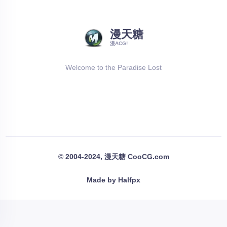
漫天糖
漫ACG!
Welcome to the Paradise Lost
© 2004-2024, 漫天糖 CooCG.com
Made by Halfpx