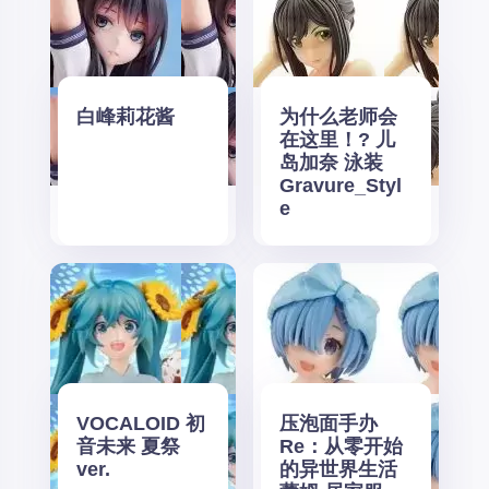
白峰莉花酱
为什么老师会
在这里！? 儿
岛加奈 泳装
Gravure_Styl
e
VOCALOID 初
压泡面手办
音未来 夏祭
Re：从零开始
ver.
的异世界生活