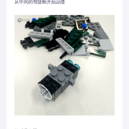
从中间的驾驶舱开始品喽