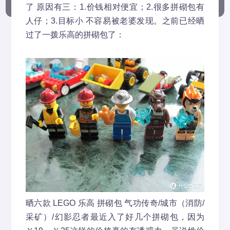
了 原因有三：1.价钱相对便宜；2.很多拼砌包有
人仔；3.目标小 不容易被老婆发现。之前已经晒
过了一拨乐高的拼砌包了：
晒六款 LEGO 乐高 拼砌包 气功传奇/城市（消防/
采矿）/幻影忍者
最近入了好几个拼砌包，因为