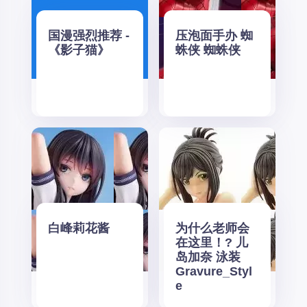
国漫强烈推荐 -
压泡面手办 蜘
《影子猫》
蛛侠 蜘蛛侠
白峰莉花酱
为什么老师会
在这里！? 儿
岛加奈 泳装
Gravure_Styl
e