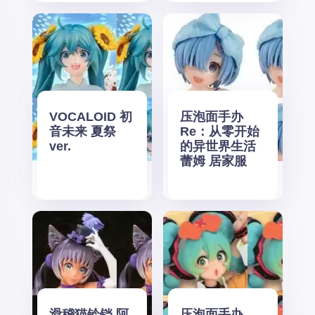
VOCALOID 初
压泡面手办
音未来 夏祭
Re：从零开始
ver.
的异世界生活
蕾姆 居家服
滑稽猫铃铛 阿
压泡面手办