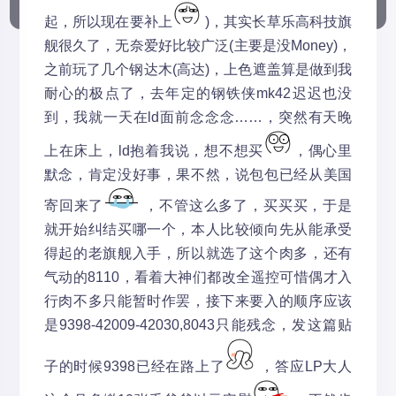
起，所以现在要补上
)，其实长草乐高科技旗
舰很久了，无奈爱好比较广泛(主要是没Money)，
之前玩了几个钢达木(高达)，上色遮盖算是做到我
耐心的极点了，去年定的钢铁侠mk42迟迟也没
到，我就一天在ld面前念念念……，突然有天晚
上在床上，ld抱着我说，想不想买
，偶心里
默念，肯定没好事，果不然，说包包已经从美国
寄回来了
，不管这么多了，买买买，于是
就开始纠结买哪一个，本人比较倾向先从能承受
得起的老旗舰入手，所以就选了这个肉多，还有
气动的8110，看着大神们都改全遥控可惜偶才入
行肉不多只能暂时作罢，接下来要入的顺序应该
是9398-42009-42030,8043只能残念，发这篇贴
子的时候9398已经在路上了
，答应LP大人