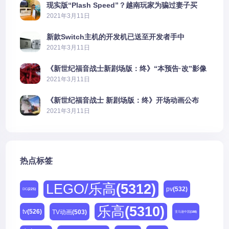
现实版“Plash Speed”？越南玩家为骗过妻子买
PS5上演好戏
2021年3月11日
新款Switch主机的开发机已送至开发者手中
2021年3月11日
《新世纪福音战士新剧场版：终》“本预告·改”影像
公开
2021年3月11日
《新世纪福音战士 新剧场版：终》开场动画公布
2021年3月11日
热点标签
LEGO/乐高
(5312)
pv
(532)
DC
(225)
乐高
(5310)
tv
(526)
TV动画
(503)
亚马逊中国
(188)