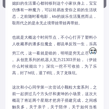
媳妇的生活重心都转移到这个小家伙身上，宝宝
仿佛有一种魔力，可以轻易改变你之前的生活状
态，之前随时看电影，ktv的娱乐生活戛然而止，
取而代之的是永无止境带娃带娃再带娃。
也就是大概这个时间节点，不小心打开了塑料小
人收藏界的潘多拉魔盒，都说单反毁一生，乐高
穷三代，这一看就是错的，明明是穷无止尽
。从创意系列的机器人瓦力21303开始，（伊娃
什么时候能出？）深坑一挖不可收拾，为了乐
高，封了ht坑，退了tf坑，关了龙珠坑。
这次和小心同学第一次尝试小颗粒大套系列，之
前一起拼过几个方头仔和麦坤的小场景，这次大
概花了将近两个星期才把房子搭建完成，之间感
触良多，关于亲子，关于陪伴，关于如何当爸