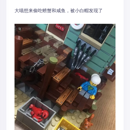
大喵想来偷吃螃蟹和咸鱼，被小白帽发现了