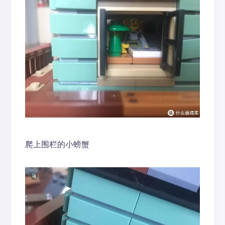
爬上围栏的小螃蟹