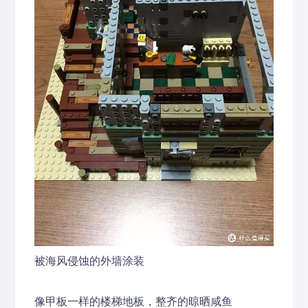
被海风侵蚀的外墙涂装
像甲板一样的楼梯地板，整齐的晾晒咸鱼