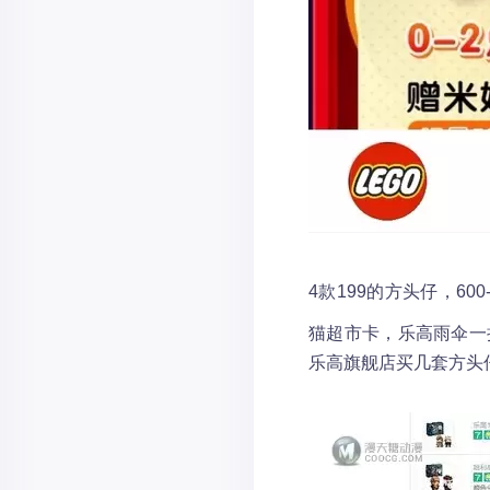
4款199的方头仔，60
猫超市卡，乐高雨伞一
乐高旗舰店买几套方头