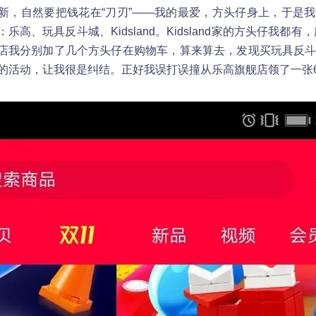
新，自然要把钱花在“刀刃”——我的最爱，方头仔身上，于是
高、玩具反斗城、Kidsland。Kidsland家的方头仔我都有，
店我分别加了几个方头仔在购物车，算来算去，发现买玩具反
的活动，让我很是纠结。正好我误打误撞从乐高旗舰店领了一张600