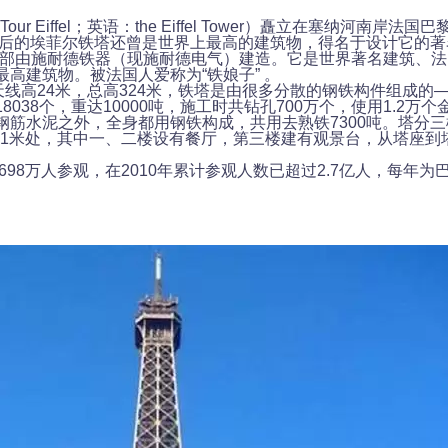
ur Eiffel；英语：the Eiffel Tower）矗立在塞纳河南岸
建成后的埃菲尔铁塔还曾是世界上最高的建筑物，得名于设计它的
全部由施耐德铁器（现施耐德电气）建造。它是世界著名建筑、
高建筑物。被法国人爱称为“铁娘子” 。
天线高24米，总高324米，铁塔是由很多分散的钢铁构件组成的
038个，重达10000吨，施工时共钻孔700万个，使用1.2万个
钢筋水泥之外，全身都用钢铁构成，共用去熟铁7300吨。塔分
和276.1米处，其中一、二楼设有餐厅，第三楼建有观景台，从塔座到
698万人参观，在2010年累计参观人数已超过2.7亿人，每年为