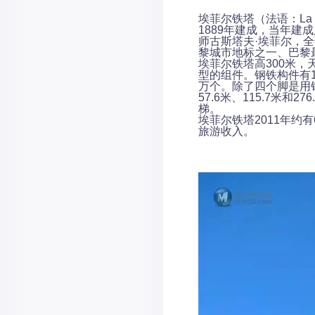
埃菲尔铁塔（法语：La To
1889年建成，当年
师古斯塔夫·埃菲尔，
黎城市地标之一、巴黎最
埃菲尔铁塔高300米，
型的组件。钢铁构件有18
万个。除了四个脚是用
57.6米、115.7米
梯。
埃菲尔铁塔2011年约有
旅游收入。