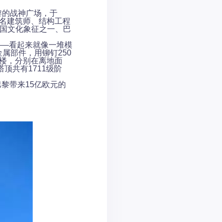
法国巴黎的战神广场，于
著名建筑师、结构工程
法国文化象征之一、巴
——看起来就像一堆模
金属部件，用铆钉250
三楼，分别在离地面
塔顶共有1711级阶
巴黎带来15亿欧元的