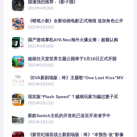
国漫强烈推荐 -《影子猫》
2021年4月16日
《蜡笔小新》全新动画电影正式海报 追加角色公开
2021年3月10日
国产游戏掌机AYA Neo海外火爆众筹：超额认购
2606%
2021年3月10日
超级任天堂世界主题公园将于3月18日正式开园
2021年3月10日
《EVA新剧场版：终》主题歌“One Last Kiss”MV
公布
2021年3月10日
现实版“Plash Speed”？越南玩家为骗过妻子买
PS5上演好戏
2021年3月11日
新款Switch主机的开发机已送至开发者手中
2021年3月11日
《新世纪福音战士新剧场版：终》“本预告·改”影像