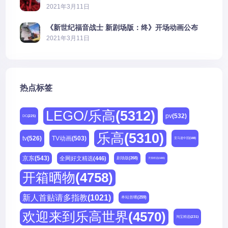
公开
2021年3月11日
《新世纪福音战士 新剧场版：终》开场动画公布
2021年3月11日
热点标签
LEGO/乐高
(5312)
pv
(532)
DC
(225)
乐高
(5310)
tv
(526)
TV动画
(503)
亚马逊中国
(188)
京东
(543)
全网好文精选
(446)
剧场版
(268)
天猫精选
(180)
开箱晒物
(4758)
新人首贴请多指教
(1021)
本站首晒
(259)
欢迎来到乐高世界
(4570)
淘宝精选
(231)