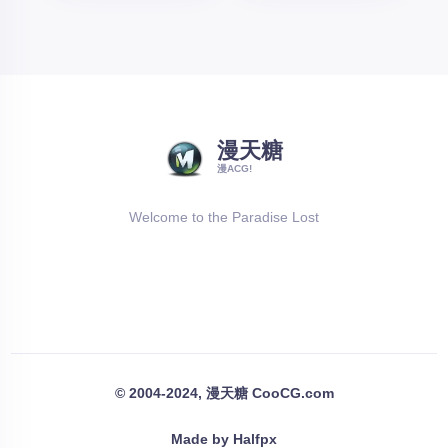
漫天糖
漫ACG!
Welcome to the Paradise Lost
© 2004-2024, 漫天糖 CooCG.com
Made by Halfpx