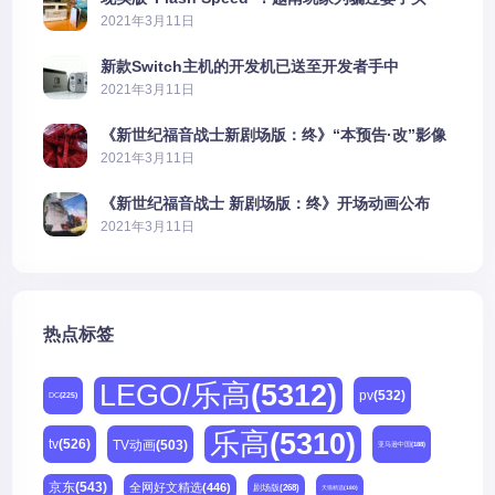
PS5上演好戏
2021年3月11日
新款Switch主机的开发机已送至开发者手中
2021年3月11日
《新世纪福音战士新剧场版：终》“本预告·改”影像
公开
2021年3月11日
《新世纪福音战士 新剧场版：终》开场动画公布
2021年3月11日
热点标签
LEGO/乐高
(5312)
pv
(532)
DC
(225)
乐高
(5310)
tv
(526)
TV动画
(503)
亚马逊中国
(188)
京东
(543)
全网好文精选
(446)
剧场版
(268)
天猫精选
(180)