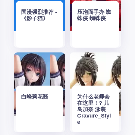
国漫强烈推荐 -
压泡面手办 蜘
《影子猫》
蛛侠 蜘蛛侠
白峰莉花酱
为什么老师会
在这里！? 儿
岛加奈 泳装
Gravure_Styl
e