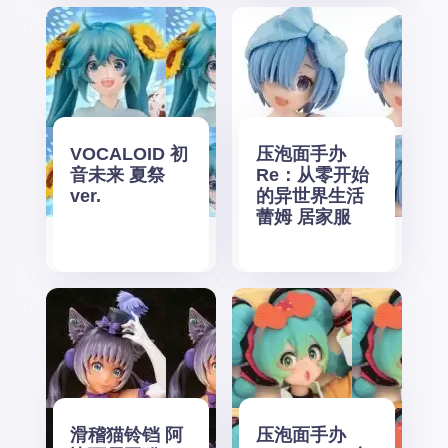
VOCALOID 初
压泡面手办
音未来 夏祭
Re：从零开始
ver.
的异世界生活
蕾姆 居家服
滑稽猫铃铛 阿
压泡面手办