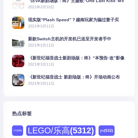
《EVA新剧场版：终》主题歌“One Last Kiss”MV
公布
2021年3月10日
现实版“Plash Speed”？越南玩家为骗过妻子买
PS5上演好戏
2021年3月11日
新款Switch主机的开发机已送至开发者手中
2021年3月11日
《新世纪福音战士新剧场版：终》“本预告·改”影像
公开
2021年3月11日
《新世纪福音战士 新剧场版：终》开场动画公布
2021年3月11日
热点标签
LEGO/乐高
(5312)
pv
(532)
DC
(225)