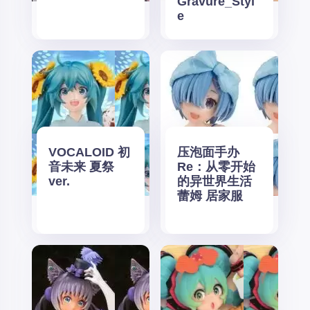
Gravure_Styl
e
VOCALOID 初
压泡面手办
音未来 夏祭
Re：从零开始
ver.
的异世界生活
蕾姆 居家服