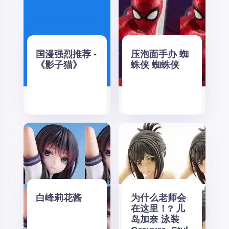
国漫强烈推荐 -
压泡面手办 蜘
《影子猫》
蛛侠 蜘蛛侠
白峰莉花酱
为什么老师会
在这里！? 儿
岛加奈 泳装