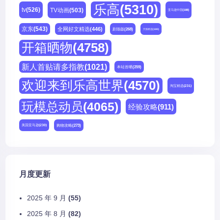
乐高
(5310)
tv
(526)
TV动画
(503)
亚马逊中国
(188)
京东
(543)
全网好文精选
(446)
剧场版
(268)
天猫精选
(180)
开箱晒物
(4758)
新人首贴请多指教
(1021)
本站首晒
(259)
欢迎来到乐高世界
(4570)
淘宝精选
(231)
玩模总动员
(4065)
经验攻略
(911)
购物攻略
(273)
美国亚马逊
(230)
月度更新
2025 年 9 月
(55)
2025 年 8 月
(82)