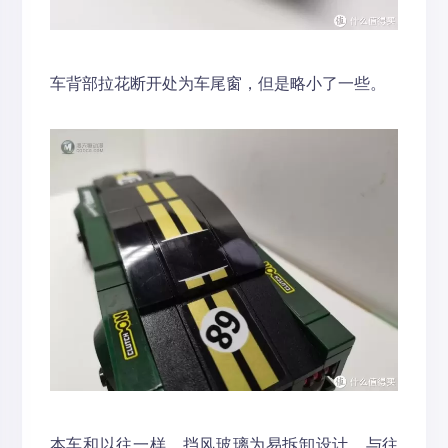
车背部拉花断开处为车尾窗，但是略小了一些。
本车和以往一样，挡风玻璃为易拆卸设计，与往