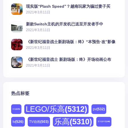
现实版“Plash Speed”？越南玩家为骗过妻子买
PS5上演好戏
2021年3月11日
新款Switch主机的开发机已送至开发者手中
2021年3月11日
《新世纪福音战士新剧场版：终》“本预告·改”影像
公开
2021年3月11日
《新世纪福音战士 新剧场版：终》开场动画公布
2021年3月11日
热点标签
LEGO/乐高
(5312)
pv
(532)
DC
(225)
乐高
(5310)
tv
(526)
TV动画
(503)
亚马逊中国
(188)