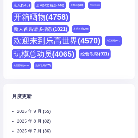
京东
(543)
全网好文精选
(446)
剧场版
(268)
天猫精选
(180)
开箱晒物
(4758)
新人首贴请多指教
(1021)
本站首晒
(259)
欢迎来到乐高世界
(4570)
淘宝精选
(231)
玩模总动员
(4065)
经验攻略
(911)
购物攻略
(273)
美国亚马逊
(230)
月度更新
2025 年 9 月
(55)
2025 年 8 月
(82)
2025 年 7 月
(36)