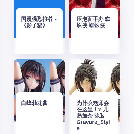
国漫强烈推荐 -
压泡面手办 蜘
《影子猫》
蛛侠 蜘蛛侠
白峰莉花酱
为什么老师会
在这里！? 儿
岛加奈 泳装
Gravure_Styl
e