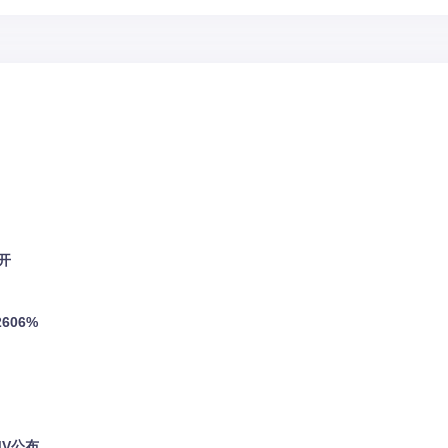
开
606%
MV公布