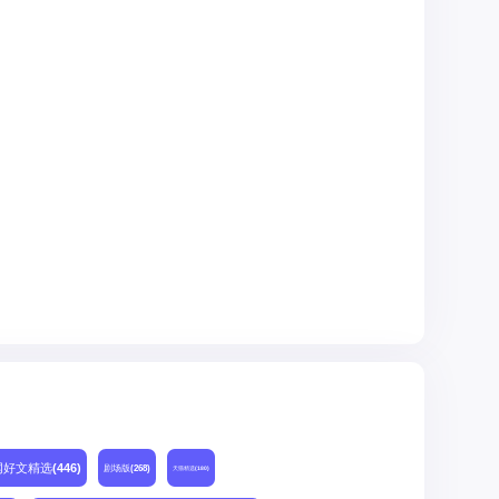
网好文精选
(446)
剧场版
(268)
天猫精选
(180)