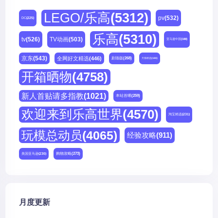
LEGO/乐高
(5312)
pv
(532)
DC
(225)
乐高
(5310)
tv
(526)
TV动画
(503)
亚马逊中国
(188)
京东
(543)
全网好文精选
(446)
剧场版
(268)
天猫精选
(180)
开箱晒物
(4758)
新人首贴请多指教
(1021)
本站首晒
(259)
欢迎来到乐高世界
(4570)
淘宝精选
(231)
玩模总动员
(4065)
经验攻略
(911)
购物攻略
(273)
美国亚马逊
(230)
月度更新