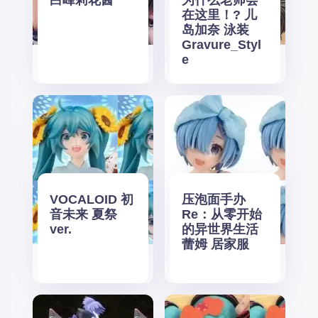
在这里！? 儿
岛加奈 泳装
Gravure_Styl
e
VOCALOID 初
压泡面手办
音未来 夏祭
Re：从零开始
ver.
的异世界生活
蕾姆 居家服