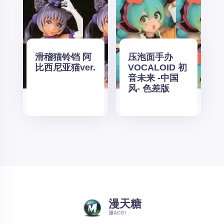
滑稽猫铃铛 阿
压泡面手办
比西尼亚猫ver.
VOCALOID 初
音未来 -中国
风- 色差版
漫天糖
漫ACG!