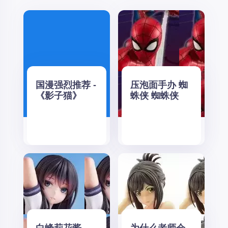
国漫强烈推荐 -
压泡面手办 蜘
《影子猫》
蛛侠 蜘蛛侠
白峰莉花酱
为什么老师会