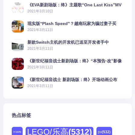
《EVA新剧场版：终》主题歌“One Last Kiss”MV
公布
2021年3月10日
现实版“Plash Speed”？越南玩家为骗过妻子买
PS5上演好戏
2021年3月11日
新款Switch主机的开发机已送至开发者手中
2021年3月11日
《新世纪福音战士新剧场版：终》“本预告·改”影像
公开
2021年3月11日
《新世纪福音战士 新剧场版：终》开场动画公布
2021年3月11日
热点标签
LEGO/乐高
(5312)
pv
(532)
DC
(225)