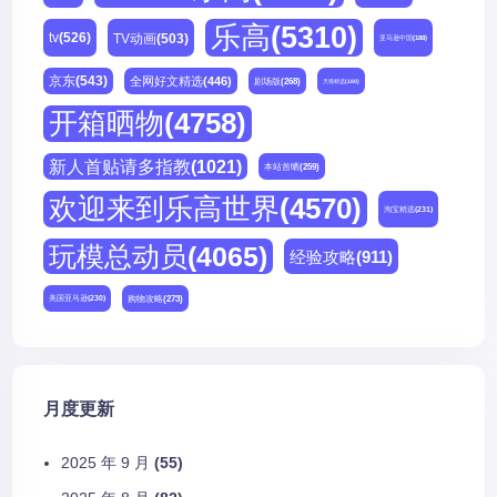
乐高
(5310)
tv
(526)
TV动画
(503)
亚马逊中国
(188)
京东
(543)
全网好文精选
(446)
剧场版
(268)
天猫精选
(180)
开箱晒物
(4758)
新人首贴请多指教
(1021)
本站首晒
(259)
欢迎来到乐高世界
(4570)
淘宝精选
(231)
玩模总动员
(4065)
经验攻略
(911)
购物攻略
(273)
美国亚马逊
(230)
月度更新
2025 年 9 月
(55)