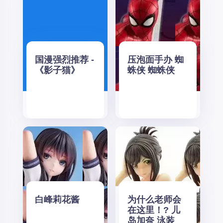
国漫强烈推荐 -
压泡面手办 蜘
《影子猫》
蛛侠 蜘蛛侠
白峰莉花酱
为什么老师会
在这里！? 儿
岛加奈 泳装