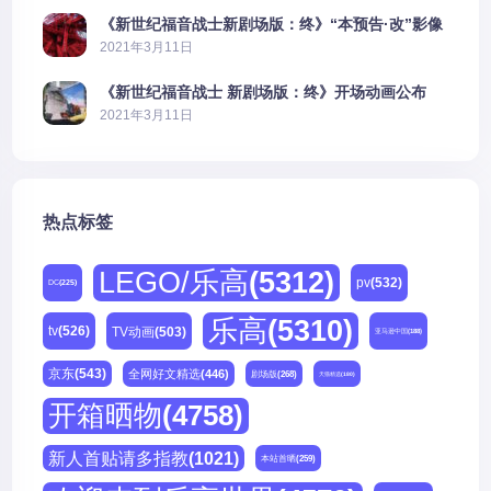
《新世纪福音战士新剧场版：终》“本预告·改”影像
公开
2021年3月11日
《新世纪福音战士 新剧场版：终》开场动画公布
2021年3月11日
热点标签
LEGO/乐高
(5312)
pv
(532)
DC
(225)
乐高
(5310)
tv
(526)
TV动画
(503)
亚马逊中国
(188)
京东
(543)
全网好文精选
(446)
剧场版
(268)
天猫精选
(180)
开箱晒物
(4758)
新人首贴请多指教
(1021)
本站首晒
(259)