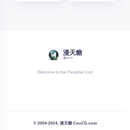
漫天糖
漫ACG!
Welcome to the Paradise Lost
© 2004-2024, 漫天糖 CooCG.com