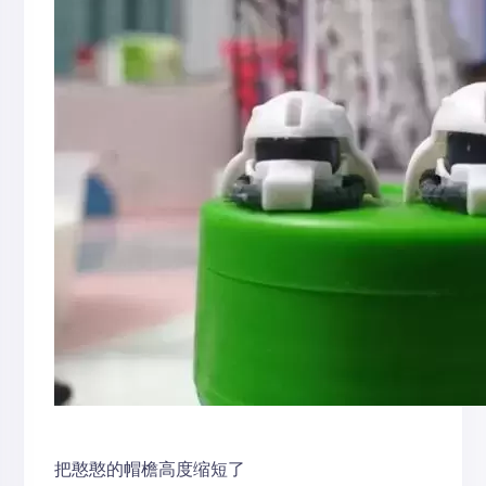
把憨憨的帽檐高度缩短了