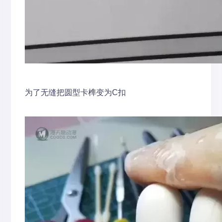
为了无缝把圆型卡榫变为C扣