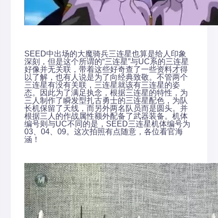
SEED中出场的大魔骑兵三连星也算是给人印象
深刻，但是这个所谓的“三连星”与UC系的三连星
好像并无关联，带着这些好奇查了一些资料才得
以了解，也有人说是为了向经典致敬。不管两个
三连星有没有关联，三连星就该有三连星的姿
态。因此为了满足执念，根据三连星的特性，为
三人制作了瞬发型扎古勇士的三连星配色，为队
长机保留了天线，而另外两名队员而是圆头。并
根据三人的作战属性额外配备了武器装备。机体
编号则与UC不同的是，SEED三连星机体编号为
03、04、09。这次拍照有点随意，各位看官海
涵！