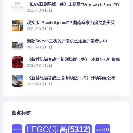
《EVA新剧场版：终》主题歌“One Last Kiss”MV
公布
2021年3月10日
现实版“Plash Speed”？越南玩家为骗过妻子买
PS5上演好戏
2021年3月11日
新款Switch主机的开发机已送至开发者手中
2021年3月11日
《新世纪福音战士新剧场版：终》“本预告·改”影像
公开
2021年3月11日
《新世纪福音战士 新剧场版：终》开场动画公布
2021年3月11日
热点标签
LEGO/乐高
(5312)
pv
(532)
DC
(225)