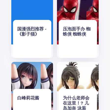
国漫强烈推荐 -
压泡面手办 蜘
《影子猫》
蛛侠 蜘蛛侠
白峰莉花酱
为什么老师会
在这里！? 儿
岛加奈 泳装