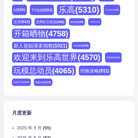
乐高
(5310)
tv
(526)
TV动画
(503)
亚马逊中国
(188)
京东
(543)
全网好文精选
(446)
剧场版
(268)
天猫精选
(180)
开箱晒物
(4758)
新人首贴请多指教
(1021)
本站首晒
(259)
欢迎来到乐高世界
(4570)
淘宝精选
(231)
玩模总动员
(4065)
经验攻略
(911)
购物攻略
(273)
美国亚马逊
(230)
月度更新
2025 年 9 月
(55)
2025 年 8 月
(82)