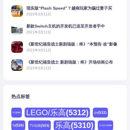
现实版“Plash Speed”？越南玩家为骗过妻子买
PS5上演好戏
2021年3月11日
新款Switch主机的开发机已送至开发者手中
2021年3月11日
《新世纪福音战士新剧场版：终》“本预告·改”影像
公开
2021年3月11日
《新世纪福音战士 新剧场版：终》开场动画公布
2021年3月11日
热点标签
LEGO/乐高
(5312)
pv
(532)
DC
(225)
乐高
(5310)
tv
(526)
TV动画
(503)
亚马逊中国
(188)