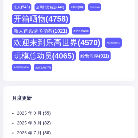
京东
(543)
全网好文精选
(446)
剧场版
(268)
天猫精选
(180)
开箱晒物
(4758)
新人首贴请多指教
(1021)
本站首晒
(259)
欢迎来到乐高世界
(4570)
淘宝精选
(231)
玩模总动员
(4065)
经验攻略
(911)
购物攻略
(273)
美国亚马逊
(230)
月度更新
2025 年 9 月
(55)
2025 年 8 月
(82)
2025 年 7 月
(36)