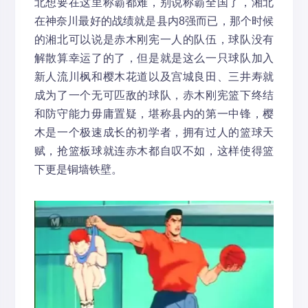
北想要在这里称霸都难，别说称霸全国了，湘北
在神奈川最好的战绩就是县内8强而已，那个时候
的湘北可以说是赤木刚宪一人的队伍，球队没有
解散算幸运了的了，但是就是这么一只球队加入
新人流川枫和樱木花道以及宫城良田、三井寿就
成为了一个无可匹敌的球队，赤木刚宪篮下终结
和防守能力毋庸置疑，堪称县内的第一中锋，樱
木是一个极速成长的初学者，拥有过人的篮球天
赋，抢篮板球就连赤木都自叹不如，这样使得篮
下更是铜墙铁壁。