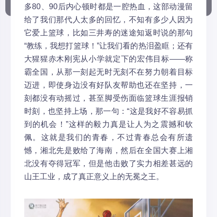
多80、90后内心顿时都是一腔热血，这部动漫留
给了我们那代人太多的回忆，不知有多少人因为
它爱上篮球，比如三井寿的迷途知返时说的那句
“教练，我想打篮球！”让我们看的热泪盈眶；还有
大猩猩赤木刚宪从小学就定下的宏伟目标——称
霸全国，从那一刻起无时无刻不在努力朝着目标
迈进，即使身边没有好队友帮助也还在坚持，一
刻都没有动摇过，甚至脚受伤面临篮球生涯报销
时刻，也坚持上场，那一句：“这是我好不容易抓
到的机会！”这样的毅力真是让人为之震撼和钦
佩。这就是我们的青春，不过青春总会有所遗
憾，湘北先是败给了海南，然后在全国大赛上湘
北没有夺得冠军，但是他击败了实力相差甚远的
山王工业，成了真正意义上的无冕之王。