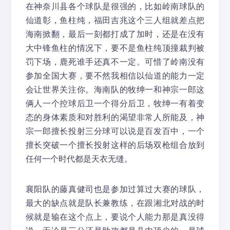
在神奈川县各个球队是很强的，比如岭南球队的
仙道彰，鱼柱纯，福田吉兆这个三人组就差点把
海南掀翻，最后一刻都打成了加时，还是在没有
大中锋鱼柱的情况下，要不是鱼柱纯顶撞裁判被
罚下场，鹿死谁手还真不一定。可惜了岭南没有
参加全国大赛，要不然我相信以仙道的能力一定
会让世界关注你。海南队的牧绅一和神宗一郎这
俩人一个控球后卫一个得分后卫，牧绅一有着变
态的身体素质和对胜利的渴望非常人所能及，神
宗一郎擅长投射三分球可以说是百发百中，一个
擅长突破一个擅长投射这样的后场双枪组合放到
任何一个时代都是天衣无缝。
襄阳队的藤真健司也是参加过算过大赛的球队，
最大的缺点就是队长兼教练，在跟湘北对战的时
候就是输在这个点上，要说个人能力那是真没得