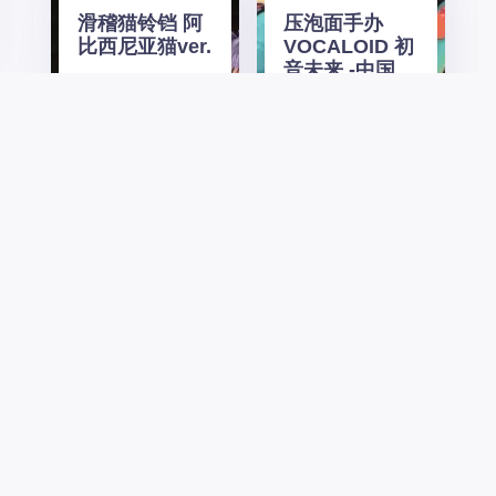
滑稽猫铃铛 阿
压泡面手办
比西尼亚猫ver.
VOCALOID 初
音未来 -中国
风- 色差版
漫天糖
漫ACG!
Welcome to the Paradise Lost