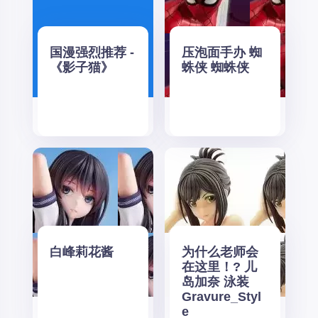
国漫强烈推荐 -
压泡面手办 蜘
《影子猫》
蛛侠 蜘蛛侠
白峰莉花酱
为什么老师会
在这里！? 儿
岛加奈 泳装
Gravure_Styl
e