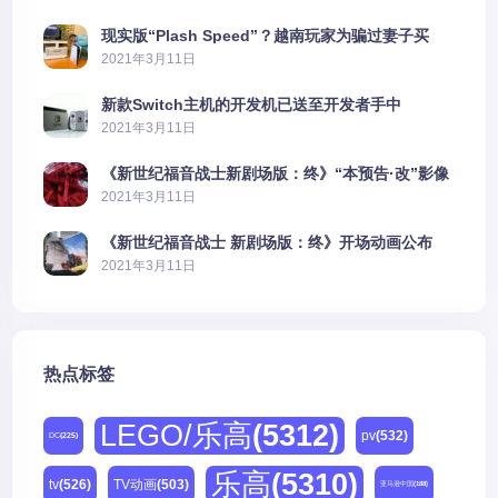
现实版“Plash Speed”？越南玩家为骗过妻子买
PS5上演好戏
2021年3月11日
新款Switch主机的开发机已送至开发者手中
2021年3月11日
《新世纪福音战士新剧场版：终》“本预告·改”影像
公开
2021年3月11日
《新世纪福音战士 新剧场版：终》开场动画公布
2021年3月11日
热点标签
LEGO/乐高
(5312)
pv
(532)
DC
(225)
乐高
(5310)
tv
(526)
TV动画
(503)
亚马逊中国
(188)