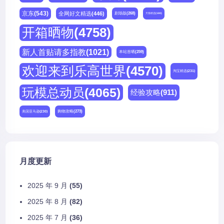
京东
(543)
全网好文精选
(446)
剧场版
(268)
天猫精选
(180)
开箱晒物
(4758)
新人首贴请多指教
(1021)
本站首晒
(259)
欢迎来到乐高世界
(4570)
淘宝精选
(231)
玩模总动员
(4065)
经验攻略
(911)
购物攻略
(273)
美国亚马逊
(230)
月度更新
2025 年 9 月
(55)
2025 年 8 月
(82)
2025 年 7 月
(36)