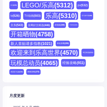
LEGO/乐高
(5312)
pv
(532)
DC
(225)
乐高
(5310)
tv
(526)
TV动画
(503)
亚马逊中国
(188)
京东
(543)
全网好文精选
(446)
剧场版
(268)
天猫精选
(180)
开箱晒物
(4758)
新人首贴请多指教
(1021)
本站首晒
(259)
欢迎来到乐高世界
(4570)
淘宝精选
(231)
玩模总动员
(4065)
经验攻略
(911)
购物攻略
(273)
美国亚马逊
(230)
月度更新