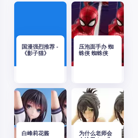
国漫强烈推荐 -
压泡面手办 蜘
《影子猫》
蛛侠 蜘蛛侠
白峰莉花酱
为什么老师会