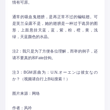
情有可原。
通常的吸血鬼翅膀，是再正常不过的蝙蝠翅。可
是芙兰朵露不是，她的翅膀是一种过于诡异的图
形，上面悬挂天蓝，蓝，紫，粉，橙，黄，浅
绿，天蓝颜色的水晶。
注2：我只是为了方便各位理解，而举的例子，还
请不要真的和Fate挂钩。
注3：BGM原曲为：U.N.オーエンは彼女なの
か？（视频请自行上B站搜索！）
图片来源：网络
作者：风吟