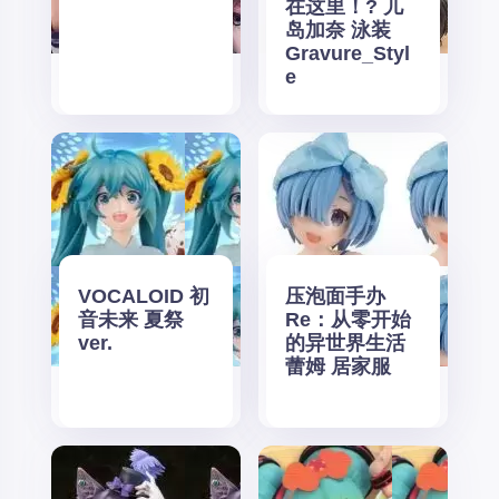
在这里！? 儿
岛加奈 泳装
Gravure_Styl
e
VOCALOID 初
压泡面手办
音未来 夏祭
Re：从零开始
ver.
的异世界生活
蕾姆 居家服