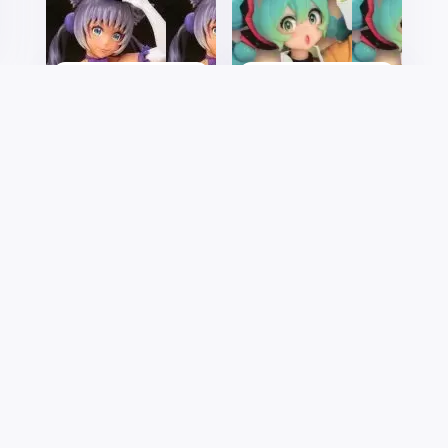
滑稽猫铃铛 阿
压泡面手办
比西尼亚猫ver.
VOCALOID 初
音未来 -中国
风- 色差版
漫天糖
漫ACG!