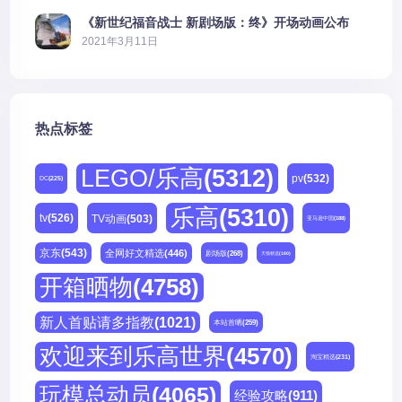
《新世纪福音战士 新剧场版：终》开场动画公布
2021年3月11日
热点标签
LEGO/乐高
(5312)
pv
(532)
DC
(225)
乐高
(5310)
tv
(526)
TV动画
(503)
亚马逊中国
(188)
京东
(543)
全网好文精选
(446)
剧场版
(268)
天猫精选
(180)
开箱晒物
(4758)
新人首贴请多指教
(1021)
本站首晒
(259)
欢迎来到乐高世界
(4570)
淘宝精选
(231)
玩模总动员
(4065)
经验攻略
(911)