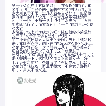
第一个疑点在于索隆的疑问，在茶馆的时候，索
隆受了伤，而好心的小菊想帮索隆包扎疗伤，而
索大则表示不用，过几天就会自动好了，但是根
据海贼王的好人设定，小菊肯定会帮索隆治疗
的，下一秒，小菊一把手抓住了索隆的手，强行
帮索隆治疗了，而索隆还问了一句:“你力气怎么这
么大?”
索隆至少也七武海级别的吧？随便就给小菊强行
拉开了?女子不应该有这个力气吧？
第二个疑点还是索大提出的疑问，当时小菊站起
来，索隆有点惊讶的问道:“你怎么这么高?”实际上
小菊比索隆还高，这个就有点悬了。而小菊在介
绍自己的时候还说了在下，这个就更悬了。
还有就是在901集的预告中，小菊拿起武士刀去追
击大蛇的手下，这凶猛的简直不像是女子，好
吧？还有之前的一些细节里也有所显示，比如，
小菊的手很粗糙，而且手很大，不像女子那样纤
细，对男人不感兴趣。