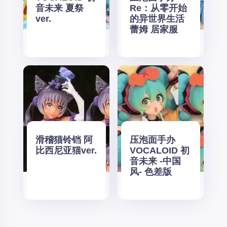
音未来 夏祭
Re：从零开始
ver.
的异世界生活
蕾姆 居家服
滑稽猫铃铛 阿
压泡面手办
比西尼亚猫ver.
VOCALOID 初
音未来 -中国
风- 色差版