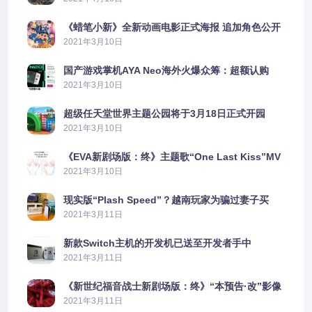
《蜡笔小新》全新动画电影正式海报 追加角色公开
2021年3月10日
国产游戏掌机AYA Neo海外火爆众筹：超额认购
2606%
2021年3月10日
超级任天堂世界主题公园将于3月18日正式开园
2021年3月10日
《EVA新剧场版：终》主题歌“One Last Kiss”MV
公布
2021年3月10日
现实版“Plash Speed”？越南玩家为骗过妻子买
PS5上演好戏
2021年3月11日
新款Switch主机的开发机已送至开发者手中
2021年3月11日
《新世纪福音战士新剧场版：终》“本预告·改”影像
公开
2021年3月11日