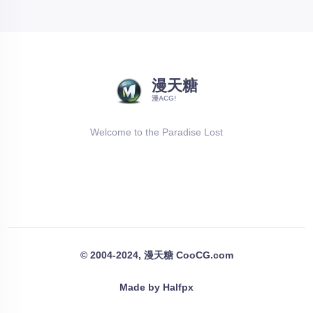
漫天糖
漫ACG!
Welcome to the Paradise Lost
© 2004-2024, 漫天糖 CooCG.com
Made by Halfpx