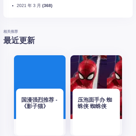
2021 年 3 月
(368)
相关推荐
最近更新
国漫强烈推荐 -
压泡面手办 蜘
《影子猫》
蛛侠 蜘蛛侠