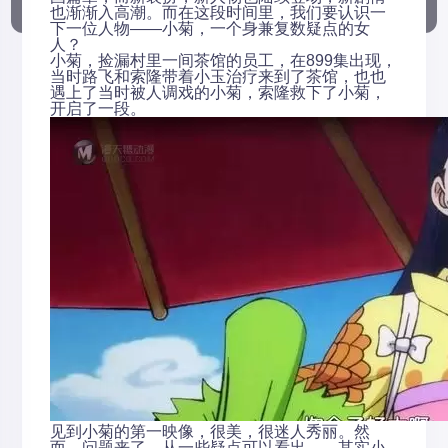
也渐渐入高潮。而在这段时间里，我们要认识一
下一位人物——小菊，一个身兼复数疑点的女
人？
小菊，捡漏村里一间茶馆的员工，在899集出现，
当时路飞和索隆带着小玉治疗来到了茶馆，也也
遇上了当时被人调戏的小菊，索隆救下了小菊，
开启了一段。
见到小菊的第一映像，很美，很迷人秀丽。然
而，问题来了，从一些疑点可以看出……其实小