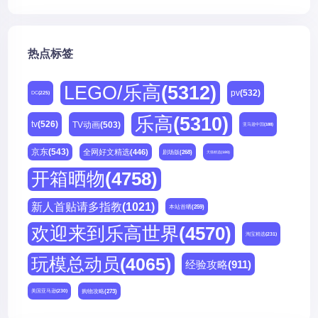
热点标签
LEGO/乐高
(5312)
pv
(532)
DC
(225)
乐高
(5310)
tv
(526)
TV动画
(503)
亚马逊中国
(188)
京东
(543)
全网好文精选
(446)
剧场版
(268)
天猫精选
(180)
开箱晒物
(4758)
新人首贴请多指教
(1021)
本站首晒
(259)
欢迎来到乐高世界
(4570)
淘宝精选
(231)
玩模总动员
(4065)
经验攻略
(911)
购物攻略
(273)
美国亚马逊
(230)