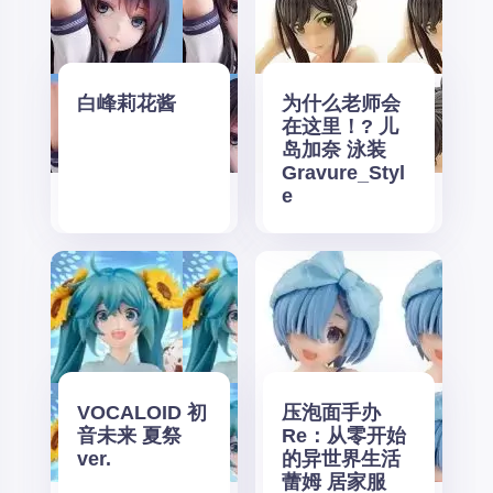
白峰莉花酱
为什么老师会
在这里！? 儿
岛加奈 泳装
Gravure_Styl
e
VOCALOID 初
压泡面手办
音未来 夏祭
Re：从零开始
ver.
的异世界生活
蕾姆 居家服