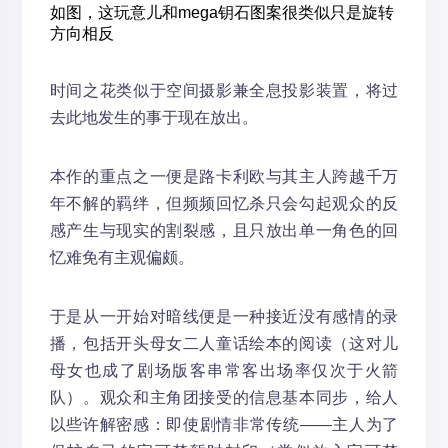
如图，这玩意儿和mega钥石图案很类似只是旋转
方向相反
时间之花类似于空间摄影兼全息投影装置，将过
去此地发生的事于现在放出。
本作的重点之一便是路卡利欧与其主人跨越千万
年不解的羁绊，但频频回忆杀只会勾起观众的反
感产生与现实的割裂感，且只放出单一角色的回
忆难免有主观偏颇。
于是从一开始对暗线便是一种接近没有感情的录
播，包括开头母女二人童话绘本的阅读（这对儿
母女也成了剧场版客串常客出场率仅次于火箭
队）。观众和主角团接受的信息基本同步，给人
以些许解密感：即使剧情非常传统——主人为了