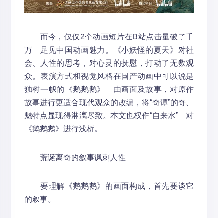
而今，仅仅2个动画短片在B站点击量破了千
万，足见中国动画魅力。《小妖怪的夏天》对社
会、人性的思考，对心灵的抚慰，打动了无数观
众。表演方式和视觉风格在国产动画中可以说是
独树一帜的《鹅鹅鹅》，由画面及故事，对原作
故事进行更适合现代观众的改编，将“奇谭”的奇、
魅特点显现得淋漓尽致。本文也权作“自来水”，对
《鹅鹅鹅》进行浅析。
荒诞离奇的叙事讽刺人性
要理解《鹅鹅鹅》的画面构成，首先要谈它
的叙事。