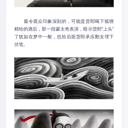
最令观众印象深刻的，可能是货郎喝下狐狸
精给的酒后，那一段蒙太奇表演，暗示货郎“上头”
了犹如在梦中一般，也给后面货郎承应鹅女埋下
伏笔。