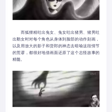
而狐狸精吐出兔女、兔女吐出猪男、猪男吐
出鹅女时对每个角色从身体到脸部的动作刻画，
以及用放大的影子和货郎的神态去暗喻这段情节
的荒谬，都很好地借画面还原了这个志怪故事的
精髓。