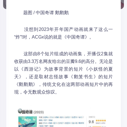
题图 / 中国奇谭 鹅鹅鹅
没想到2023年开年国产动画就来了这么一
“炸”!对，ACGx说的就是《中国奇谭》。
这部由8个短片组成的动画集，开播仅2集就
收获由3.3万名网友给出的豆瓣9.6的高分。无论是
以《西游记》为故事背景的短片《小妖怪的夏
天》，还是取材志怪故事《鹅笼书生》的短片
《鹅鹅鹅》，传统文化在这两部动画短片中的再
现，令无数观众惊叹。