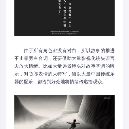
由于所有角色都没有对白，所以故事的推进
不止靠旁白台词，还要借助大量影视化镜头语言
去放大情绪。比如大量远景镜头对故事基调的暗
示，对货郎表情的大特写，辅以大量中国传统乐
器的配乐，都恰到好处地将情绪传递给观众。