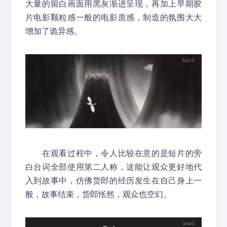
大量的留白画面用黑灰渐进呈现，再加上早期胶
片电影颗粒感一般的电影质感，制造的氛围大大
增加了诡异感。
在观看过程中，令人比较在意的是短片的旁
白台词全部使用第二人称，这能让观众更好地代
入到故事中，仿佛货郎的经历发生在自己身上一
般，故事结束，货郎怅然，观众也空幻。