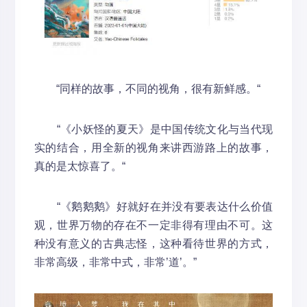
“同样的故事，不同的视角，很有新鲜感。“
“《小妖怪的夏天》是中国传统文化与当代现
实的结合，用全新的视角来讲西游路上的故事，
真的是太惊喜了。“
“《鹅鹅鹅》好就好在并没有要表达什么价值
观，世界万物的存在不一定非得有理由不可。这
种没有意义的古典志怪，这种看待世界的方式，
非常高级，非常中式，非常’道’。”