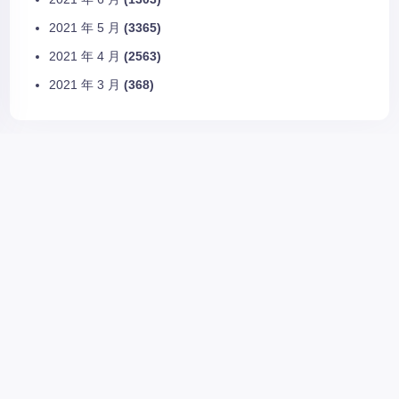
2021 年 5 月
(3365)
2021 年 4 月
(2563)
2021 年 3 月
(368)
相关推荐
最近更新
国漫强烈推荐 -
压泡面手办 蜘
《影子猫》
蛛侠 蜘蛛侠