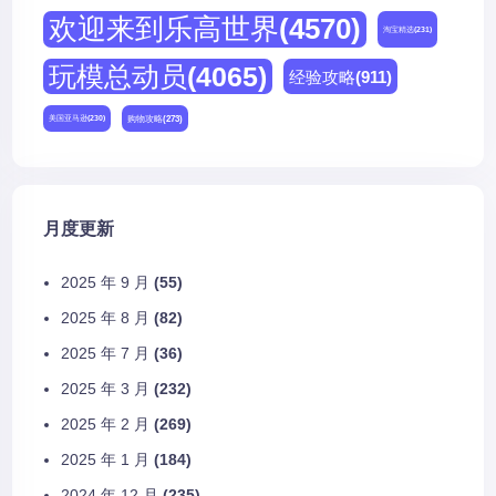
欢迎来到乐高世界
(4570)
淘宝精选
(231)
玩模总动员
(4065)
经验攻略
(911)
购物攻略
(273)
美国亚马逊
(230)
月度更新
2025 年 9 月
(55)
2025 年 8 月
(82)
2025 年 7 月
(36)
2025 年 3 月
(232)
2025 年 2 月
(269)
2025 年 1 月
(184)
2024 年 12 月
(235)