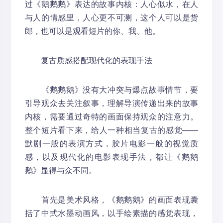
过《鹅鹅鹅》表达的故事内核：人心似水，在人
与人的情感里，人心更不可测，这个人可以是货
郎，也可以是观看短片的你、我、他。
复古质感搭配现代化的表现手法
《鹅鹅鹅》没有大冲突与爆点故事情节，要
引导观众去关注叙事，理解导演传递出来的故事
内核，需要通过奇特的画面保持观众的注意力。
整个短片看下来，给人一种相当复古的感觉——
默剧一般的表演方式，胶片电影一般的视觉质
感，以及现代化的电影表现手法，都让《鹅鹅
鹅》显得与众不同。
首先是美术风格，《鹅鹅鹅》的画面表现囊
括了中式水墨动画风，以手绘素描的感觉表现，