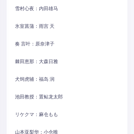
雪村心夜：内田雄马
氷室菖蒲：雨宫 天
奏 言叶：原奈津子
棘田恵那：大森日雅
犬饲虎辅：福岛 润
池田教授：置鲇龙太郎
リケクマ：麻仓もも
山本亚梨华：小仓唯