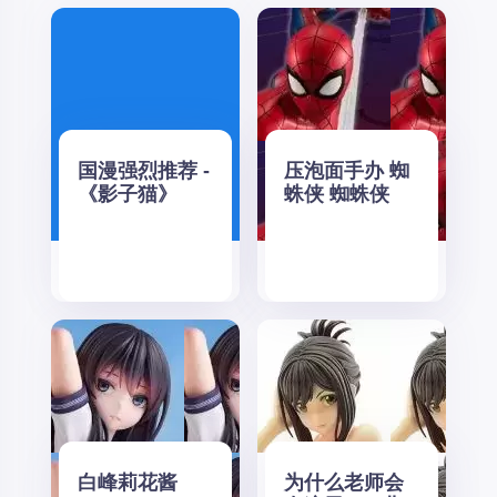
国漫强烈推荐 -
压泡面手办 蜘
《影子猫》
蛛侠 蜘蛛侠
白峰莉花酱
为什么老师会