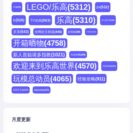
LEGO/乐高
(5312)
pv
(532)
DC
(225)
乐高
(5310)
tv
(526)
TV动画
(503)
亚马逊中国
(188)
京东
(543)
全网好文精选
(446)
剧场版
(268)
天猫精选
(180)
开箱晒物
(4758)
新人首贴请多指教
(1021)
本站首晒
(259)
欢迎来到乐高世界
(4570)
淘宝精选
(231)
玩模总动员
(4065)
经验攻略
(911)
购物攻略
(273)
美国亚马逊
(230)
月度更新