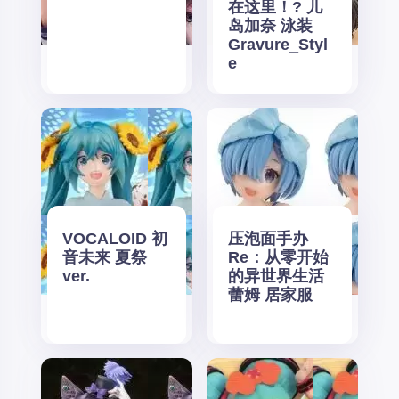
在这里！? 儿
岛加奈 泳装
Gravure_Styl
e
VOCALOID 初
压泡面手办
音未来 夏祭
Re：从零开始
ver.
的异世界生活
蕾姆 居家服