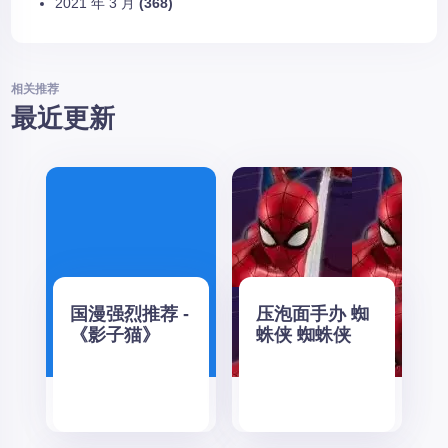
2021 年 3 月
(368)
相关推荐
最近更新
国漫强烈推荐 -
压泡面手办 蜘
《影子猫》
蛛侠 蜘蛛侠