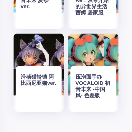
音未来 夏祭
Re：从零开始
ver.
的异世界生活
蕾姆 居家服
滑稽猫铃铛 阿
压泡面手办
比西尼亚猫ver.
VOCALOID 初
音未来 -中国
风- 色差版