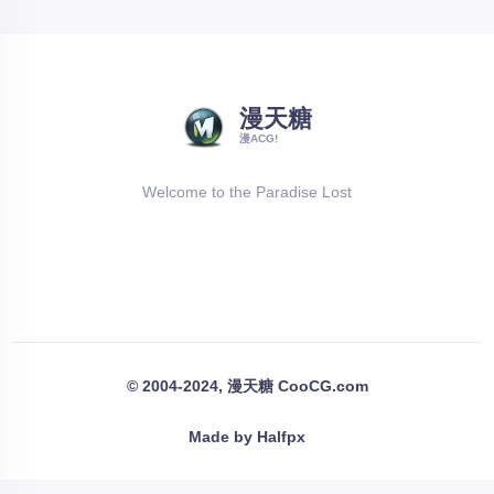
漫天糖
漫ACG!
Welcome to the Paradise Lost
© 2004-2024, 漫天糖 CooCG.com
Made by Halfpx