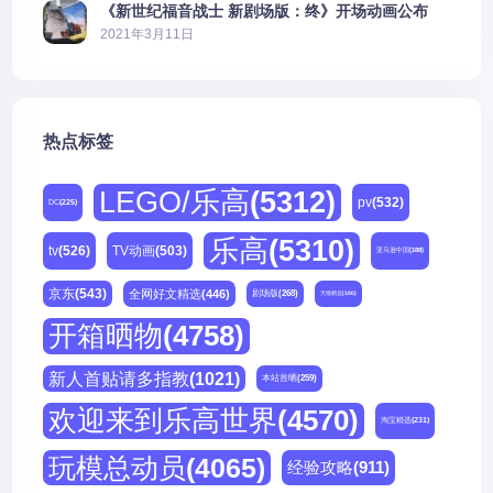
《新世纪福音战士 新剧场版：终》开场动画公布
2021年3月11日
热点标签
LEGO/乐高
(5312)
pv
(532)
DC
(225)
乐高
(5310)
tv
(526)
TV动画
(503)
亚马逊中国
(188)
京东
(543)
全网好文精选
(446)
剧场版
(268)
天猫精选
(180)
开箱晒物
(4758)
新人首贴请多指教
(1021)
本站首晒
(259)
欢迎来到乐高世界
(4570)
淘宝精选
(231)
玩模总动员
(4065)
经验攻略
(911)