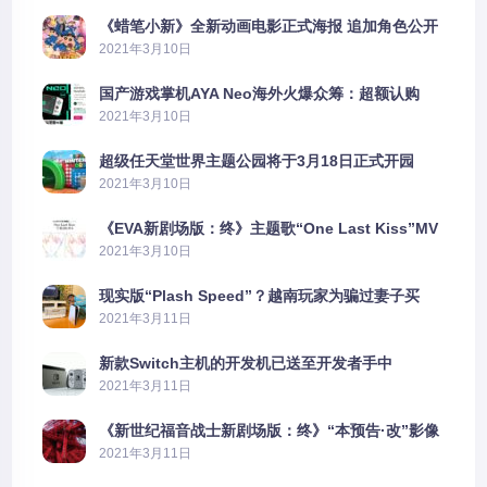
《蜡笔小新》全新动画电影正式海报 追加角色公开
2021年3月10日
国产游戏掌机AYA Neo海外火爆众筹：超额认购
2606%
2021年3月10日
超级任天堂世界主题公园将于3月18日正式开园
2021年3月10日
《EVA新剧场版：终》主题歌“One Last Kiss”MV
公布
2021年3月10日
现实版“Plash Speed”？越南玩家为骗过妻子买
PS5上演好戏
2021年3月11日
新款Switch主机的开发机已送至开发者手中
2021年3月11日
《新世纪福音战士新剧场版：终》“本预告·改”影像
公开
2021年3月11日