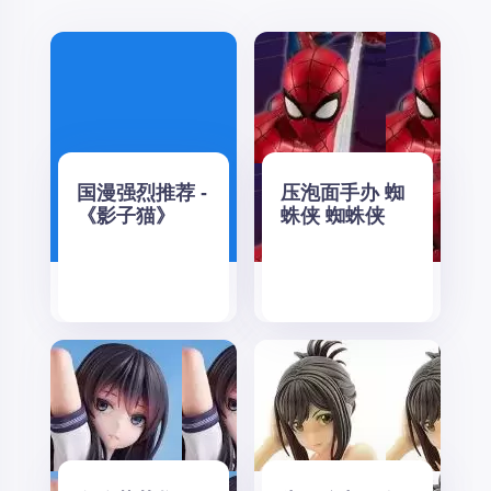
国漫强烈推荐 -
压泡面手办 蜘
《影子猫》
蛛侠 蜘蛛侠