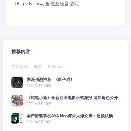
DC
pv
tv
TV动画
佐倉綾音
影宅
推荐内容
受欢迎的
最新
Related
国漫强烈推荐 -《影子猫》
2021年4月16日
《蜡笔小新》全新动画电影正式海报 追加角色公开
2021年3月10日
国产游戏掌机AYA Neo海外火爆众筹：超额认购
2606%
2021年3月10日