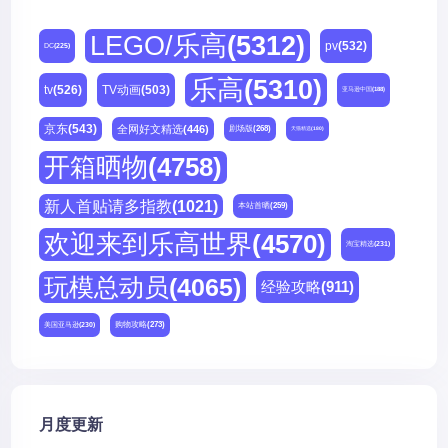
LEGO/乐高
(5312)
pv
(532)
DC
(225)
乐高
(5310)
tv
(526)
TV动画
(503)
亚马逊中国
(188)
京东
(543)
全网好文精选
(446)
剧场版
(268)
天猫精选
(180)
开箱晒物
(4758)
新人首贴请多指教
(1021)
本站首晒
(259)
欢迎来到乐高世界
(4570)
淘宝精选
(231)
玩模总动员
(4065)
经验攻略
(911)
购物攻略
(273)
美国亚马逊
(230)
月度更新