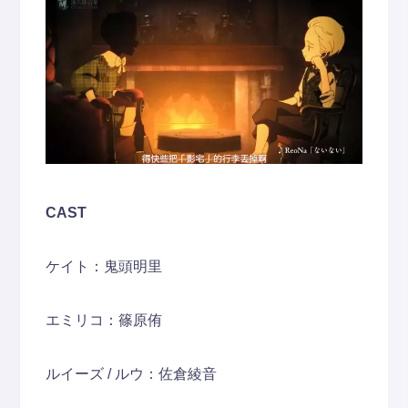
CAST
ケイト：鬼頭明里
エミリコ：篠原侑
ルイーズ / ルウ：佐倉綾音