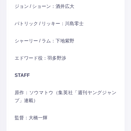
ジョン / ショーン：酒井広大
パトリック / リッキー：川島零士
シャーリー / ラム：下地紫野
エドワード役：羽多野渉
STAFF
原作：ソウマトウ（集英社「週刊ヤングジャン
プ」連載）
監督：大橋一輝