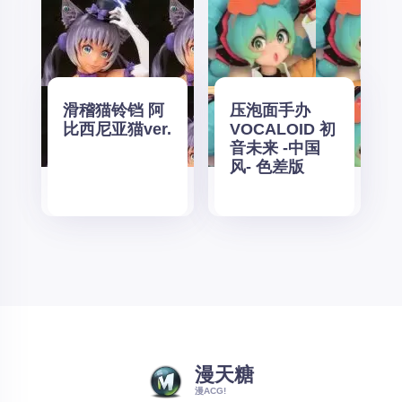
滑稽猫铃铛 阿
压泡面手办
比西尼亚猫ver.
VOCALOID 初
音未来 -中国
风- 色差版
漫天糖
漫ACG!