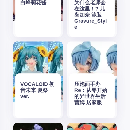
白峰莉花酱
为什么老师会
在这里！? 儿
岛加奈 泳装
Gravure_Styl
e
VOCALOID 初
压泡面手办
音未来 夏祭
Re：从零开始
ver.
的异世界生活
蕾姆 居家服