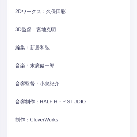
2Dワークス：久保田彩
3D監督：宮地克明
編集：新居和弘
音楽：末廣健一郎
音響監督：小泉紀介
音響制作：HALF H・P STUDIO
制作：CloverWorks