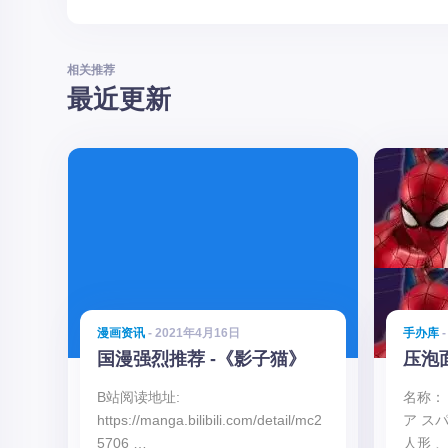
相关推荐
最近更新
漫画资讯
- 2021年4月16日
手办库
-
国漫强烈推荐 -《影子猫》
压泡
B站阅读地址:
名称：
https://manga.bilibili.com/detail/mc2
ア ス
5706 …
人形 、