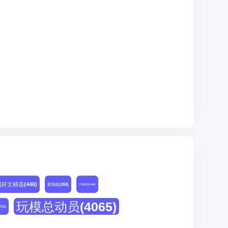
网好文精选
(446)
剧场版
(268)
天猫精选
(180)
玩模总动员
(4065)
231)