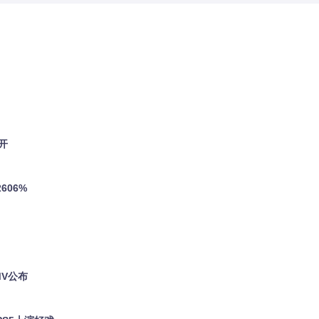
开
606%
MV公布