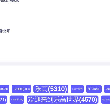
PS5上演好戏
影像公开
乐高
(5310)
v
(526)
京东
(543)
TV动画
(503)
全
亚马逊中国
(188)
欢迎来到乐高世界
(4570)
021)
本站首晒
(259)
淘宝精选
(