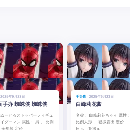
 2025年9月23日
手办库
- 2025年9月23日
面手办 蜘蛛侠 蜘蛛侠
白峰莉花酱
 ぬーどるストッパーフィギュ
名称： 白峰莉花ちゃん 属性：
パイダーマン 属性： 男 、 比例
比例人形 、 轻微露出 定价： 15
 全年龄 定价： …
日元 （908元…