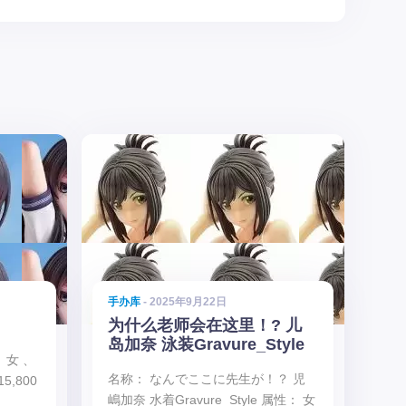
手办库
- 2025年9月22日
为什么老师会在这里！? 儿
岛加奈 泳装Gravure_Style
 女 、
名称： なんでここに先生が！？ 児
,800
嶋加奈 水着Gravure_Style 属性： 女