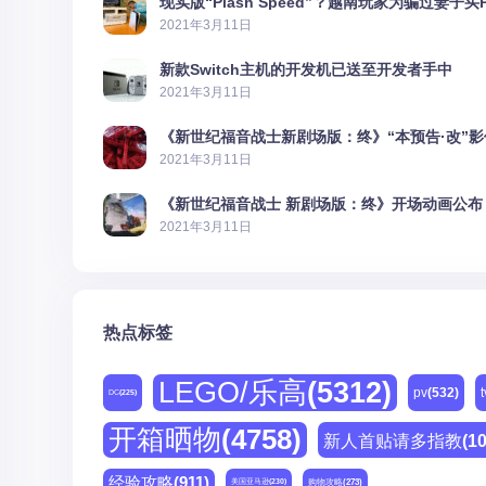
现实版“Plash Speed”？越南玩家为骗过妻子买
2021年3月11日
新款Switch主机的开发机已送至开发者手中
2021年3月11日
《新世纪福音战士新剧场版：终》“本预告·改”
2021年3月11日
《新世纪福音战士 新剧场版：终》开场动画公布
2021年3月11日
热点标签
LEGO/乐高
(5312)
pv
(532)
t
DC
(225)
开箱晒物
(4758)
新人首贴请多指教
(1
经验攻略
(911)
购物攻略
(273)
美国亚马逊
(230)