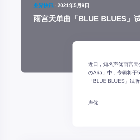
业界快讯
-
2021年5月9日
雨宫天单曲「BLUE BLUES
近日，知名声优雨宫天公
のAria」中，专辑将于
「BLUE BLUES」试
声优