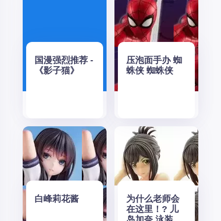
国漫强烈推荐 -
压泡面手办 蜘
《影子猫》
蛛侠 蜘蛛侠
白峰莉花酱
为什么老师会
在这里！? 儿
岛加奈 泳装