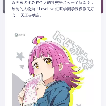
漫画家のずみ在个人的社交平台公开了新绘图，
绘制的人物为「LoveLive!虹咲学园学园偶像同好
会」·天王寺璃奈。