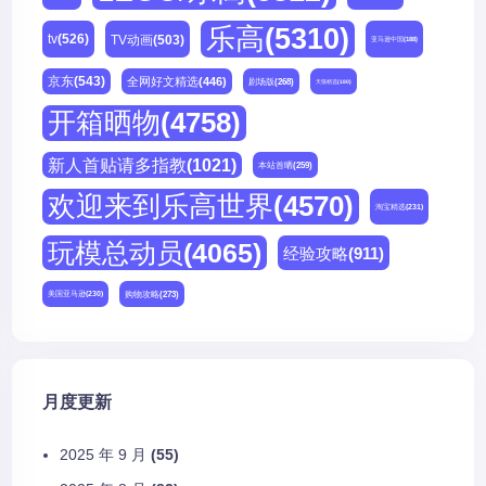
乐高
(5310)
tv
(526)
TV动画
(503)
亚马逊中国
(188)
京东
(543)
全网好文精选
(446)
剧场版
(268)
天猫精选
(180)
开箱晒物
(4758)
新人首贴请多指教
(1021)
本站首晒
(259)
欢迎来到乐高世界
(4570)
淘宝精选
(231)
玩模总动员
(4065)
经验攻略
(911)
购物攻略
(273)
美国亚马逊
(230)
月度更新
2025 年 9 月
(55)