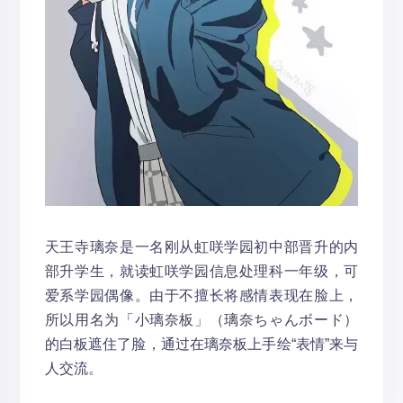
天王寺璃奈是一名刚从虹咲学园初中部晋升的内
部升学生，就读虹咲学园信息处理科一年级，可
爱系学园偶像。由于不擅长将感情表现在脸上，
所以用名为「小璃奈板」（璃奈ちゃんボード）
的白板遮住了脸，通过在璃奈板上手绘“表情”来与
人交流。