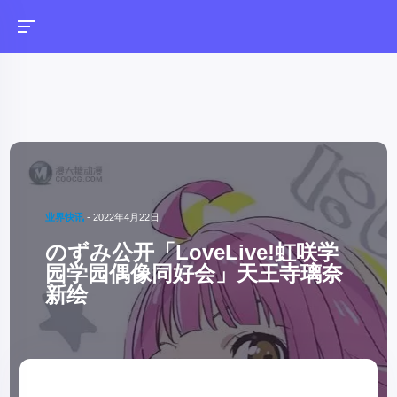
业界快讯
-
2022年4月22日
のずみ公开「LoveLive!虹咲学
园学园偶像同好会」天王寺璃奈
新绘