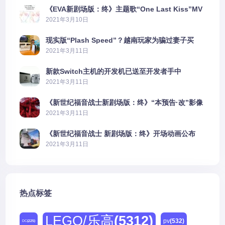
《EVA新剧场版：终》主题歌“One Last Kiss”MV
公布
2021年3月10日
现实版“Plash Speed”？越南玩家为骗过妻子买
PS5上演好戏
2021年3月11日
新款Switch主机的开发机已送至开发者手中
2021年3月11日
《新世纪福音战士新剧场版：终》“本预告·改”影像
公开
2021年3月11日
《新世纪福音战士 新剧场版：终》开场动画公布
2021年3月11日
热点标签
LEGO/乐高
(5312)
pv
(532)
DC
(225)