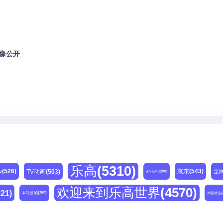
影像公开
乐高
(5310)
v
(526)
京东
(543)
TV动画
(503)
全
亚马逊中国
(188)
欢迎来到乐高世界
(4570)
021)
本站首晒
(259)
淘宝精选
(