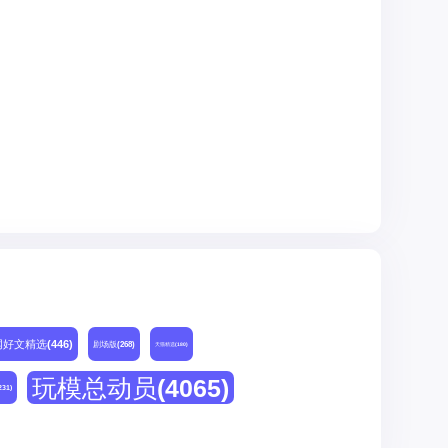
网好文精选
(446)
剧场版
(268)
天猫精选
(180)
玩模总动员
(4065)
231)