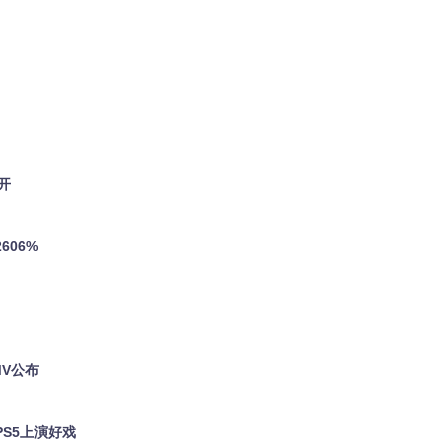
开
606%
MV公布
PS5上演好戏