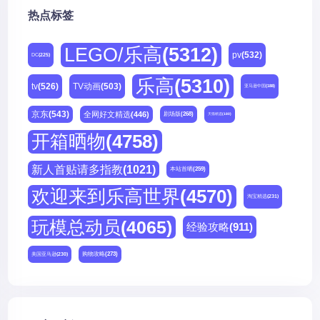
热点标签
LEGO/乐高
(5312)
pv
(532)
DC
(225)
乐高
(5310)
tv
(526)
TV动画
(503)
亚马逊中国
(188)
京东
(543)
全网好文精选
(446)
剧场版
(268)
天猫精选
(180)
开箱晒物
(4758)
新人首贴请多指教
(1021)
本站首晒
(259)
欢迎来到乐高世界
(4570)
淘宝精选
(231)
玩模总动员
(4065)
经验攻略
(911)
购物攻略
(273)
美国亚马逊
(230)