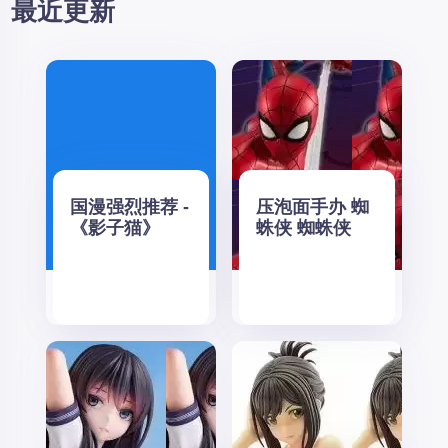
最近更新
国漫强烈推荐 -
压泡面手办 蜘
《影子猫》
蛛侠 蜘蛛侠