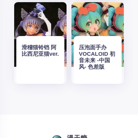
滑稽猫铃铛 阿
压泡面手办
比西尼亚猫ver.
VOCALOID 初
音未来 -中国
风- 色差版