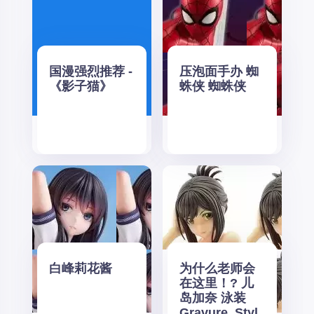
国漫强烈推荐 -
压泡面手办 蜘
《影子猫》
蛛侠 蜘蛛侠
白峰莉花酱
为什么老师会
在这里！? 儿
岛加奈 泳装
Gravure_Styl