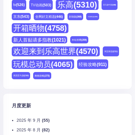
乐高
(5310)
tv
(526)
TV动画
(503)
亚马逊中国
(188)
京东
(543)
全网好文精选
(446)
剧场版
(268)
天猫精选
(180)
开箱晒物
(4758)
新人首贴请多指教
(1021)
本站首晒
(259)
欢迎来到乐高世界
(4570)
淘宝精选
(231)
玩模总动员
(4065)
经验攻略
(911)
购物攻略
(273)
美国亚马逊
(230)
月度更新
2025 年 9 月
(55)
2025 年 8 月
(82)