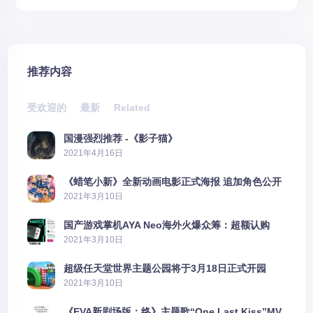
推荐内容
受欢迎的
最新
Related
国漫强烈推荐 -《影子猫》
2021年4月16日
《蜡笔小新》全新动画电影正式海报 追加角色公开
2021年3月10日
国产游戏掌机AYA Neo海外火爆众筹：超额认购
2606%
2021年3月10日
超级任天堂世界主题公园将于3月18日正式开园
2021年3月10日
《EVA新剧场版：终》主题歌“One Last Kiss”MV