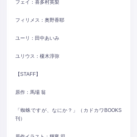
フェイ：喜多村英梨
フィリメス：奥野香耶
ユーリ：田中あいみ
ユリウス：榎木淳弥
【STAFF】
原作：馬場 翁
「蜘蛛ですが、なにか？」（カドカワBOOKS
刊）
原作イラスト：輝竜 司