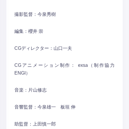
撮影監督：今泉秀樹
編集：櫻井 崇
CGディレクター：山口一夫
CGアニメーション制作： exsa（制作協力
ENGI）
音楽：片山修志
音響監督：今泉雄一 板垣 伸
助監督：上田慎一郎