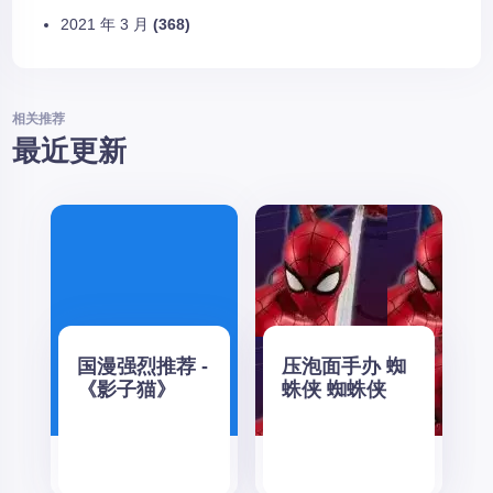
2021 年 3 月
(368)
相关推荐
最近更新
国漫强烈推荐 -
压泡面手办 蜘
《影子猫》
蛛侠 蜘蛛侠