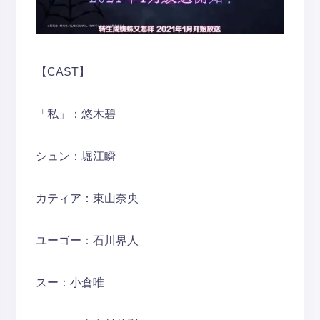
【CAST】
「私」：悠木碧
シュン：堀江瞬
カティア：東山奈央
ユーゴー：石川界人
スー：小倉唯