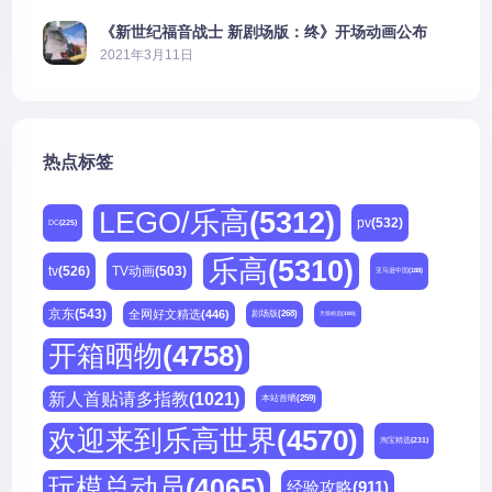
《新世纪福音战士 新剧场版：终》开场动画公布
2021年3月11日
热点标签
LEGO/乐高
(5312)
pv
(532)
DC
(225)
乐高
(5310)
tv
(526)
TV动画
(503)
亚马逊中国
(188)
京东
(543)
全网好文精选
(446)
剧场版
(268)
天猫精选
(180)
开箱晒物
(4758)
新人首贴请多指教
(1021)
本站首晒
(259)
欢迎来到乐高世界
(4570)
淘宝精选
(231)
玩模总动员
(4065)
经验攻略
(911)