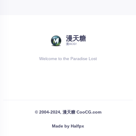
漫天糖
漫ACG!
Welcome to the Paradise Lost
© 2004-2024, 漫天糖 CooCG.com
Made by Halfpx