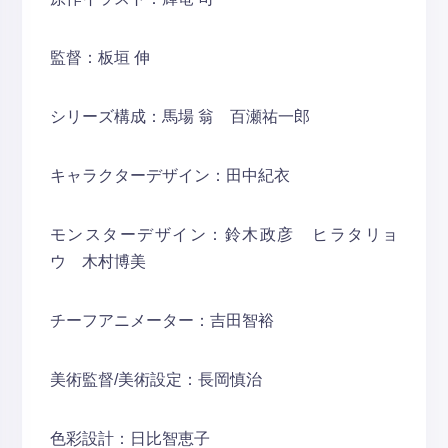
監督：板垣 伸
シリーズ構成：馬場 翁 百瀬祐一郎
キャラクターデザイン：田中紀衣
モンスターデザイン：鈴木政彦 ヒラタリョ
ウ 木村博美
チーフアニメーター：吉田智裕
美術監督/美術設定：長岡慎治
色彩設計：日比智恵子