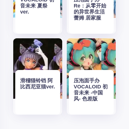
音未来 夏祭
Re：从零开始
ver.
的异世界生活
蕾姆 居家服
滑稽猫铃铛 阿
压泡面手办
比西尼亚猫ver.
VOCALOID 初
音未来 -中国
风- 色差版