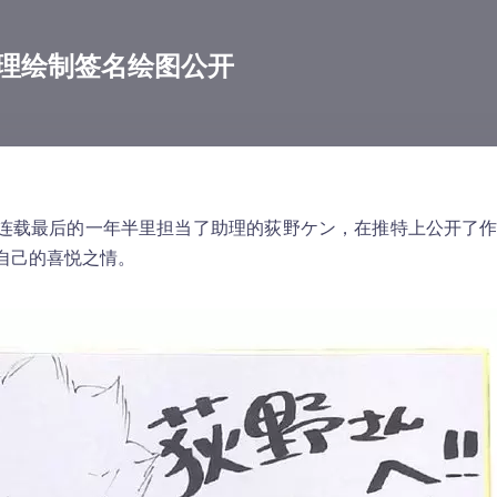
理绘制签名绘图公开
连载最后的一年半里担当了助理的荻野ケン，在推特上公开了
自己的喜悦之情。