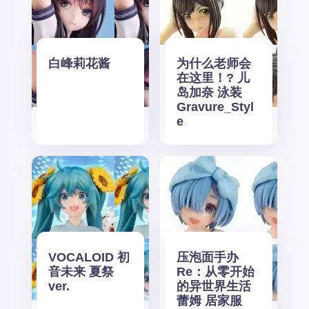
白峰莉花酱
为什么老师会
在这里！? 儿
岛加奈 泳装
Gravure_Styl
e
VOCALOID 初
压泡面手办
音未来 夏祭
Re：从零开始
ver.
的异世界生活
蕾姆 居家服