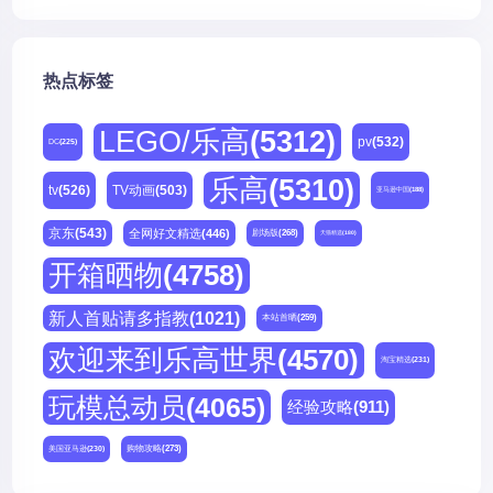
热点标签
LEGO/乐高
(5312)
pv
(532)
DC
(225)
乐高
(5310)
tv
(526)
TV动画
(503)
亚马逊中国
(188)
京东
(543)
全网好文精选
(446)
剧场版
(268)
天猫精选
(180)
开箱晒物
(4758)
新人首贴请多指教
(1021)
本站首晒
(259)
欢迎来到乐高世界
(4570)
淘宝精选
(231)
玩模总动员
(4065)
经验攻略
(911)
购物攻略
(273)
美国亚马逊
(230)