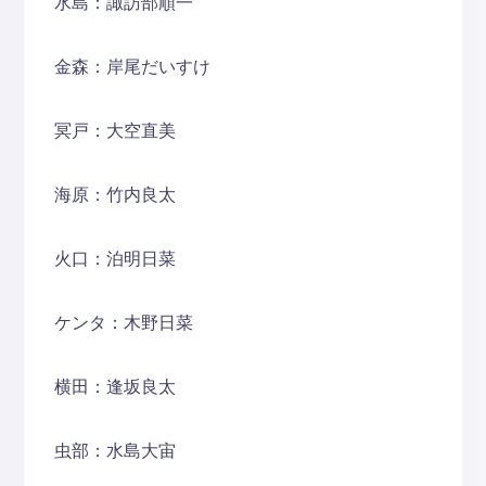
水島：諏訪部順一
金森：岸尾だいすけ
冥戸：大空直美
海原：竹内良太
火口：泊明日菜
ケンタ：木野日菜
横田：逢坂良太
虫部：水島大宙