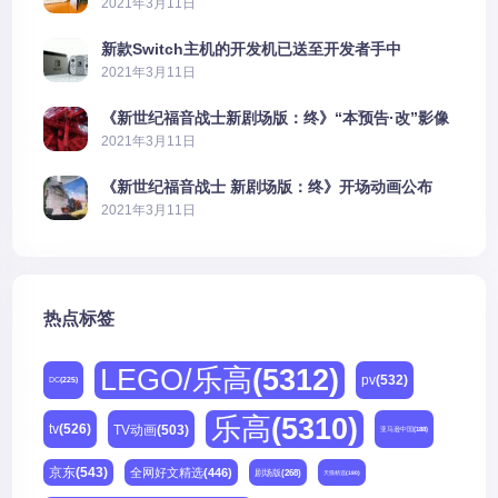
PS5上演好戏
2021年3月11日
新款Switch主机的开发机已送至开发者手中
2021年3月11日
《新世纪福音战士新剧场版：终》“本预告·改”影像
公开
2021年3月11日
《新世纪福音战士 新剧场版：终》开场动画公布
2021年3月11日
热点标签
LEGO/乐高
(5312)
pv
(532)
DC
(225)
乐高
(5310)
tv
(526)
TV动画
(503)
亚马逊中国
(188)
京东
(543)
全网好文精选
(446)
剧场版
(268)
天猫精选
(180)