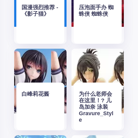
国漫强烈推荐 -
压泡面手办 蜘
《影子猫》
蛛侠 蜘蛛侠
白峰莉花酱
为什么老师会
在这里！? 儿
岛加奈 泳装
Gravure_Styl
e