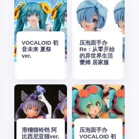
VOCALOID 初
压泡面手办
音未来 夏祭
Re：从零开始
ver.
的异世界生活
蕾姆 居家服
滑稽猫铃铛 阿
压泡面手办
比西尼亚猫ver.
VOCALOID 初