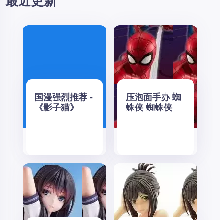
最近更新
国漫强烈推荐 -
压泡面手办 蜘
《影子猫》
蛛侠 蜘蛛侠