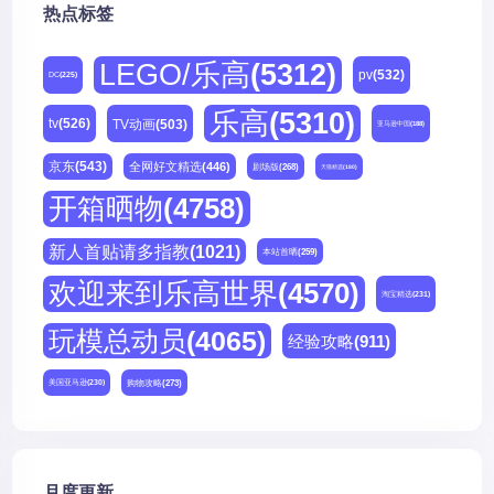
热点标签
LEGO/乐高
(5312)
pv
(532)
DC
(225)
乐高
(5310)
tv
(526)
TV动画
(503)
亚马逊中国
(188)
京东
(543)
全网好文精选
(446)
剧场版
(268)
天猫精选
(180)
开箱晒物
(4758)
新人首贴请多指教
(1021)
本站首晒
(259)
欢迎来到乐高世界
(4570)
淘宝精选
(231)
玩模总动员
(4065)
经验攻略
(911)
购物攻略
(273)
美国亚马逊
(230)
月度更新