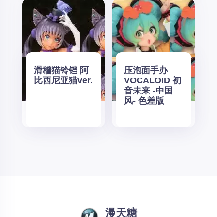
滑稽猫铃铛 阿
压泡面手办
比西尼亚猫ver.
VOCALOID 初
音未来 -中国
风- 色差版
漫天糖