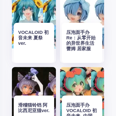
VOCALOID 初
压泡面手办
音未来 夏祭
Re：从零开始
ver.
的异世界生活
蕾姆 居家服
滑稽猫铃铛 阿
压泡面手办
比西尼亚猫ver.
VOCALOID 初
音未来 -中国