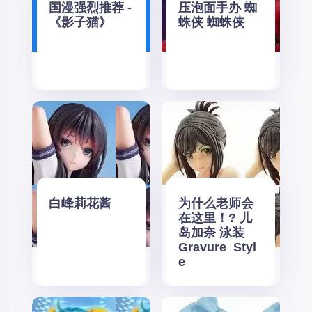
国漫强烈推荐 -
压泡面手办 蜘
《影子猫》
蛛侠 蜘蛛侠
白峰莉花酱
为什么老师会
在这里！? 儿
岛加奈 泳装
Gravure_Styl
e