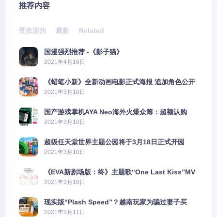
推荐内容
受欢迎的
最新
Related
国漫强烈推荐 -《影子猫》
2021年4月16日
《蜡笔小新》全新动画电影正式海报 追加角色公开
2021年3月10日
国产游戏掌机AYA Neo海外火爆众筹：超额认购
2606%
2021年3月10日
超级任天堂世界主题公园将于3月18日正式开园
2021年3月10日
《EVA新剧场版：终》主题歌“One Last Kiss”MV
公布
2021年3月10日
现实版“Plash Speed”？越南玩家为骗过妻子买
PS5上演好戏
2021年3月11日