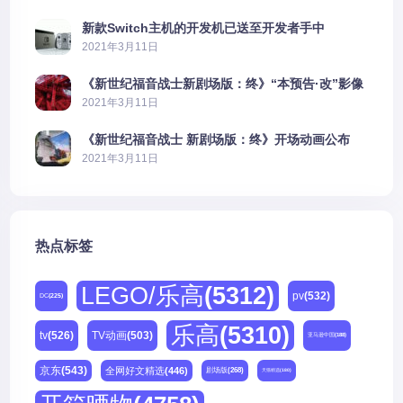
新款Switch主机的开发机已送至开发者手中
2021年3月11日
《新世纪福音战士新剧场版：终》“本预告·改”影像
公开
2021年3月11日
《新世纪福音战士 新剧场版：终》开场动画公布
2021年3月11日
热点标签
LEGO/乐高
(5312)
pv
(532)
DC
(225)
乐高
(5310)
tv
(526)
TV动画
(503)
亚马逊中国
(188)
京东
(543)
全网好文精选
(446)
剧场版
(268)
天猫精选
(180)