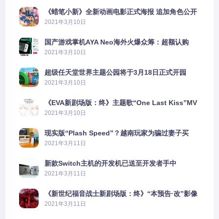
《蜡笔小新》全新动画电影正式海报 追加角色公开
2021年3月10日
国产游戏掌机AYA Neo海外火爆众筹：超额认购
2606%
2021年3月10日
超级任天堂世界主题公园将于3月18日正式开园
2021年3月10日
《EVA新剧场版：终》主题歌“One Last Kiss”MV
公布
2021年3月10日
现实版“Plash Speed”？越南玩家为骗过妻子买
PS5上演好戏
2021年3月11日
新款Switch主机的开发机已送至开发者手中
2021年3月11日
《新世纪福音战士新剧场版：终》“本预告·改”影像
公开
2021年3月11日