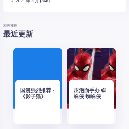
2021 年 3 月
(368)
相关推荐
最近更新
国漫强烈推荐 -
压泡面手办 蜘
《影子猫》
蛛侠 蜘蛛侠