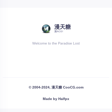
漫天糖
漫ACG!
Welcome to the Paradise Lost
© 2004-2024, 漫天糖 CooCG.com
Made by Halfpx