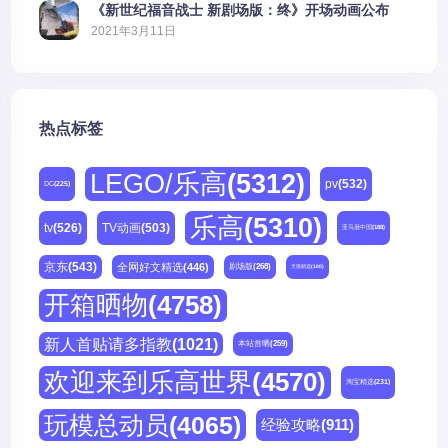
《新世纪福音战士 新剧场版：终》开场动画公布
2021年3月11日
热点标签
LEGO/乐高
(5312)
pv
(532)
DC
(225)
乐高
(5310)
tv
(526)
TV动画
(503)
亚马逊中国
(188)
京东
(543)
全网好文精选
(446)
剧场版
(268)
天猫精选
(180)
开箱晒物
(4758)
新人首贴请多指教
(1021)
本站首晒
(259)
欢迎来到乐高世界
(4570)
淘宝精选
(231)
玩模总动员
(4065)
经验攻略
(911)