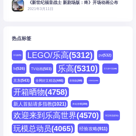
《新世纪福音战士 新剧场版：终》开场动画公布
2021年3月11日
热点标签
LEGO/乐高
(5312)
pv
(532)
DC
(225)
乐高
(5310)
tv
(526)
TV动画
(503)
亚马逊中国
(188)
京东
(543)
全网好文精选
(446)
剧场版
(268)
天猫精选
(180)
开箱晒物
(4758)
新人首贴请多指教
(1021)
本站首晒
(259)
欢迎来到乐高世界
(4570)
淘宝精选
(231)
玩模总动员
(4065)
经验攻略
(911)