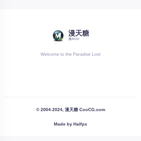
漫天糖
漫ACG!
Welcome to the Paradise Lost
© 2004-2024, 漫天糖 CooCG.com
Made by Halfpx