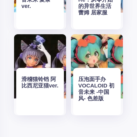
ver.
的异世界生活
蕾姆 居家服
滑稽猫铃铛 阿
压泡面手办
比西尼亚猫ver.
VOCALOID 初
音未来 -中国
风- 色差版