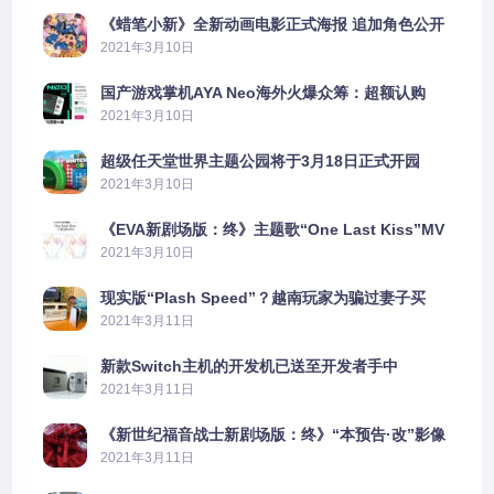
《蜡笔小新》全新动画电影正式海报 追加角色公开
2021年3月10日
国产游戏掌机AYA Neo海外火爆众筹：超额认购
2606%
2021年3月10日
超级任天堂世界主题公园将于3月18日正式开园
2021年3月10日
《EVA新剧场版：终》主题歌“One Last Kiss”MV
公布
2021年3月10日
现实版“Plash Speed”？越南玩家为骗过妻子买
PS5上演好戏
2021年3月11日
新款Switch主机的开发机已送至开发者手中
2021年3月11日
《新世纪福音战士新剧场版：终》“本预告·改”影像
公开
2021年3月11日