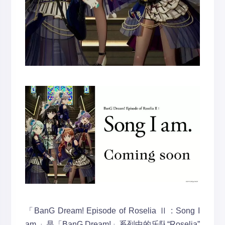
「BanG Dream! Episode of Roselia Ⅱ : Song I
am.」是「BanG Dream!」系列中的乐队“Roselia”