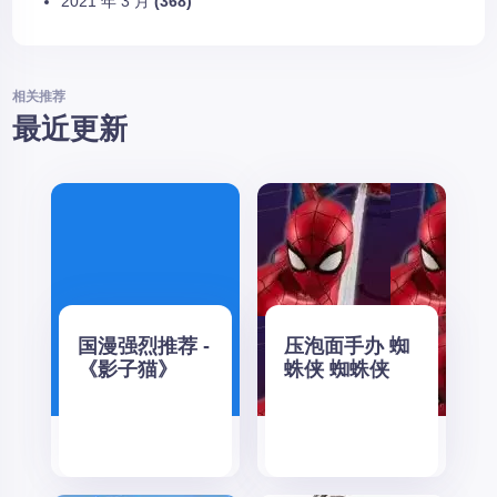
2021 年 3 月
(368)
相关推荐
最近更新
国漫强烈推荐 -
压泡面手办 蜘
《影子猫》
蛛侠 蜘蛛侠