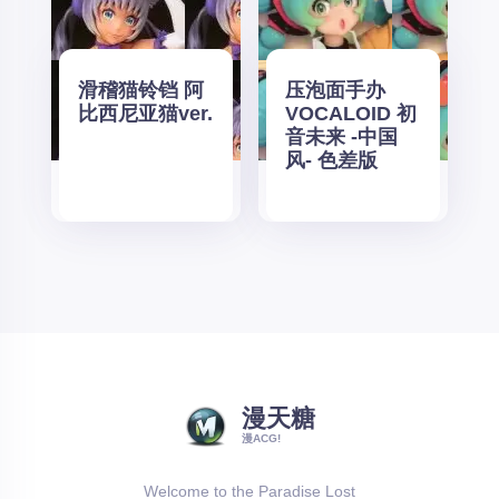
滑稽猫铃铛 阿
压泡面手办
比西尼亚猫ver.
VOCALOID 初
音未来 -中国
风- 色差版
漫天糖
漫ACG!
Welcome to the Paradise Lost