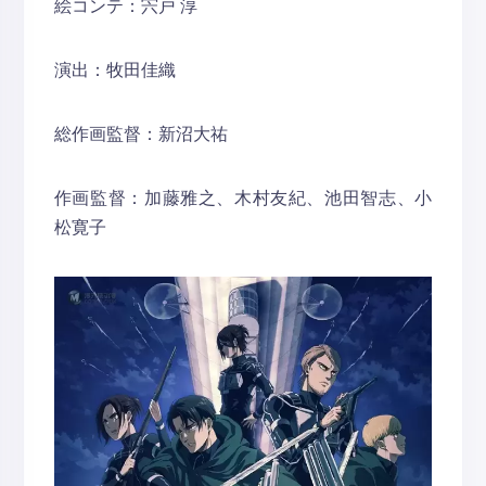
絵コンテ：宍戸 淳
演出：牧田佳織
総作画監督：新沼大祐
作画監督：加藤雅之、木村友紀、池田智志、小
松寛子