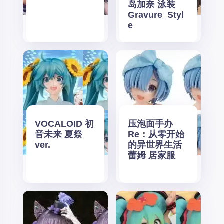
岛加奈 泳装
Gravure_Styl
e
VOCALOID 初
压泡面手办
音未来 夏祭
Re：从零开始
ver.
的异世界生活
蕾姆 居家服