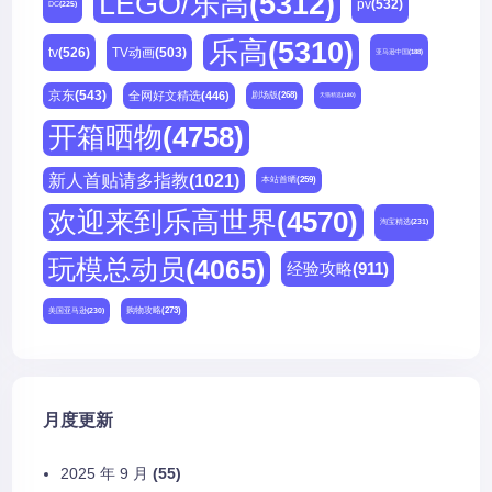
LEGO/乐高
(5312)
pv
(532)
DC
(225)
乐高
(5310)
tv
(526)
TV动画
(503)
亚马逊中国
(188)
京东
(543)
全网好文精选
(446)
剧场版
(268)
天猫精选
(180)
开箱晒物
(4758)
新人首贴请多指教
(1021)
本站首晒
(259)
欢迎来到乐高世界
(4570)
淘宝精选
(231)
玩模总动员
(4065)
经验攻略
(911)
购物攻略
(273)
美国亚马逊
(230)
月度更新
2025 年 9 月
(55)