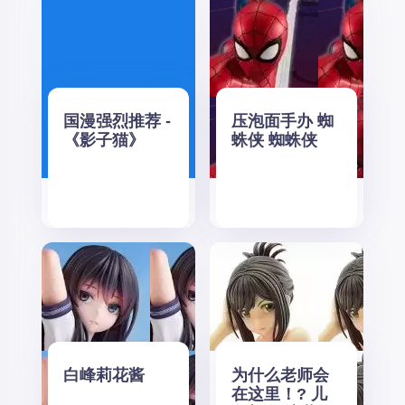
国漫强烈推荐 -
压泡面手办 蜘
《影子猫》
蛛侠 蜘蛛侠
白峰莉花酱
为什么老师会
在这里！? 儿