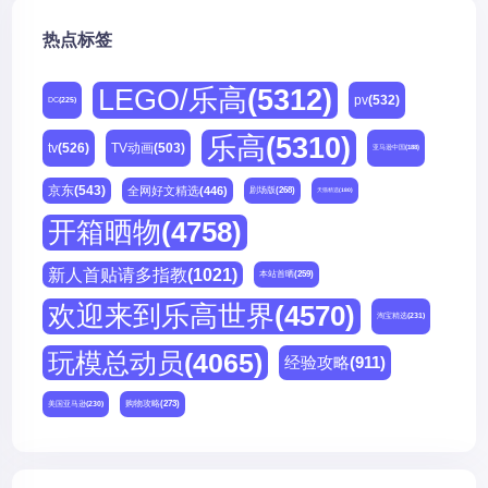
热点标签
LEGO/乐高
(5312)
pv
(532)
DC
(225)
乐高
(5310)
tv
(526)
TV动画
(503)
亚马逊中国
(188)
京东
(543)
全网好文精选
(446)
剧场版
(268)
天猫精选
(180)
开箱晒物
(4758)
新人首贴请多指教
(1021)
本站首晒
(259)
欢迎来到乐高世界
(4570)
淘宝精选
(231)
玩模总动员
(4065)
经验攻略
(911)
购物攻略
(273)
美国亚马逊
(230)