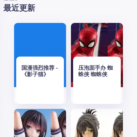
最近更新
国漫强烈推荐 -
压泡面手办 蜘
《影子猫》
蛛侠 蜘蛛侠