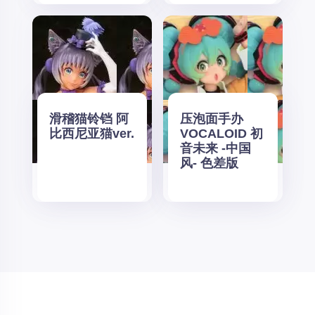
滑稽猫铃铛 阿
压泡面手办
比西尼亚猫ver.
VOCALOID 初
音未来 -中国
风- 色差版