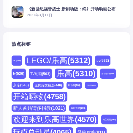
《新世纪福音战士 新剧场版：终》开场动画公布
2021年3月11日
热点标签
LEGO/乐高
(5312)
pv
(532)
DC
(225)
乐高
(5310)
tv
(526)
TV动画
(503)
亚马逊中国
(188)
京东
(543)
全网好文精选
(446)
剧场版
(268)
天猫精选
(180)
开箱晒物
(4758)
新人首贴请多指教
(1021)
本站首晒
(259)
欢迎来到乐高世界
(4570)
淘宝精选
(231)
玩模总动员
(4065)
经验攻略
(911)