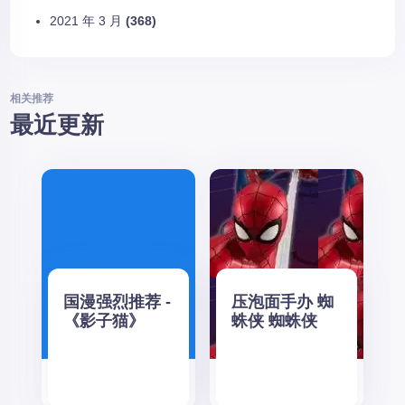
2021 年 3 月
(368)
相关推荐
最近更新
国漫强烈推荐 -
压泡面手办 蜘
《影子猫》
蛛侠 蜘蛛侠