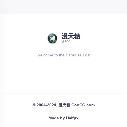
漫天糖
漫ACG!
Welcome to the Paradise Lost
© 2004-2024, 漫天糖 CooCG.com
Made by Halfpx