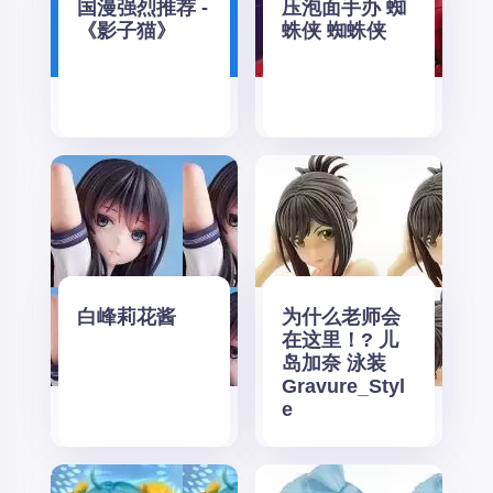
国漫强烈推荐 -
压泡面手办 蜘
《影子猫》
蛛侠 蜘蛛侠
白峰莉花酱
为什么老师会
在这里！? 儿
岛加奈 泳装
Gravure_Styl
e