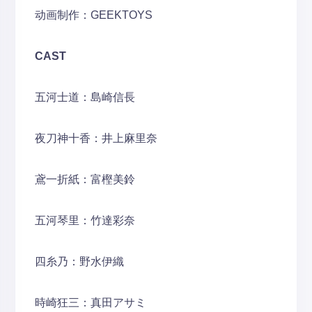
动画制作：GEEKTOYS
CAST
五河士道：島崎信長
夜刀神十香：井上麻里奈
鳶一折紙：富樫美鈴
五河琴里：竹達彩奈
四糸乃：野水伊織
時崎狂三：真田アサミ