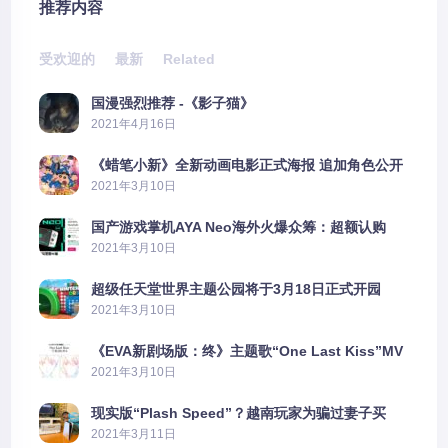
推荐内容
受欢迎的
最新
Related
国漫强烈推荐 -《影子猫》
2021年4月16日
《蜡笔小新》全新动画电影正式海报 追加角色公开
2021年3月10日
国产游戏掌机AYA Neo海外火爆众筹：超额认购
2606%
2021年3月10日
超级任天堂世界主题公园将于3月18日正式开园
2021年3月10日
《EVA新剧场版：终》主题歌“One Last Kiss”MV
公布
2021年3月10日
现实版“Plash Speed”？越南玩家为骗过妻子买
PS5上演好戏
2021年3月11日