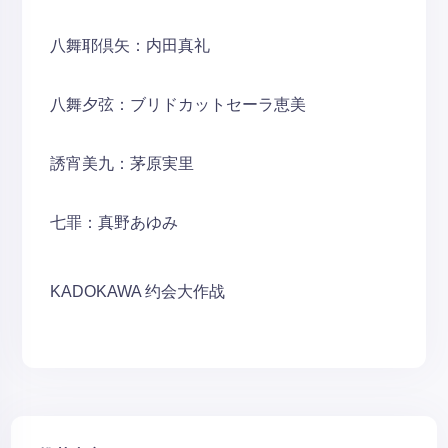
八舞耶倶矢：内田真礼
八舞夕弦：ブリドカットセーラ恵美
誘宵美九：茅原実里
七罪：真野あゆみ
KADOKAWA
约会大作战