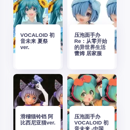
VOCALOID 初
压泡面手办
音未来 夏祭
Re：从零开始
ver.
的异世界生活
蕾姆 居家服
滑稽猫铃铛 阿
压泡面手办
比西尼亚猫ver.
VOCALOID 初
音未来 -中国