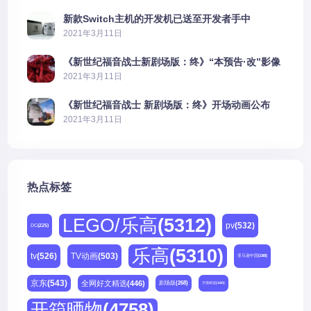
新款Switch主机的开发机已送至开发者手中
2021年3月11日
《新世纪福音战士新剧场版：终》“本预告·改”影像
公开
2021年3月11日
《新世纪福音战士 新剧场版：终》开场动画公布
2021年3月11日
热点标签
LEGO/乐高
(5312)
pv
(532)
DC
(225)
乐高
(5310)
tv
(526)
TV动画
(503)
亚马逊中国
(188)
京东
(543)
全网好文精选
(446)
剧场版
(268)
天猫精选
(180)
开箱晒物
(4758)