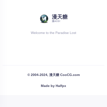
漫天糖
漫ACG!
Welcome to the Paradise Lost
© 2004-2024, 漫天糖 CooCG.com
Made by Halfpx