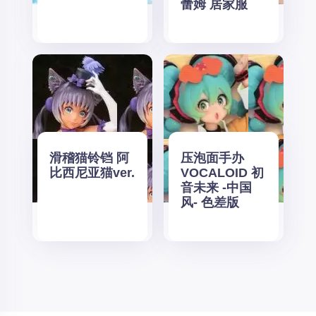
蕾姆 居家服
滑稽猫铃铛 阿
压泡面手办
比西尼亚猫ver.
VOCALOID 初
音未来 -中国
风- 色差版