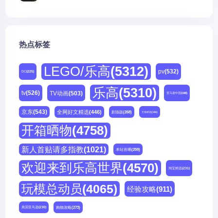
热点标签
LEGO/乐高
(5312)
pv
(532)
DC
(225)
乐高
(5310)
tv
(526)
TV动画
(503)
亚马逊中国
(188)
京东
(543)
全网好文精选
(446)
剧场版
(268)
天猫精选
(180)
开箱晒物
(4758)
新人首贴请多指教
(1021)
本站首晒
(259)
欢迎来到乐高世界
(4570)
淘宝精选
(231)
玩模总动员
(4065)
经验攻略
(911)
购物攻略
(273)
美国亚马逊
(230)