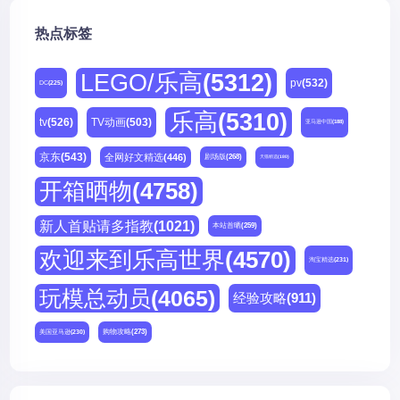
热点标签
LEGO/乐高
(5312)
pv
(532)
DC
(225)
乐高
(5310)
tv
(526)
TV动画
(503)
亚马逊中国
(188)
京东
(543)
全网好文精选
(446)
剧场版
(268)
天猫精选
(180)
开箱晒物
(4758)
新人首贴请多指教
(1021)
本站首晒
(259)
欢迎来到乐高世界
(4570)
淘宝精选
(231)
玩模总动员
(4065)
经验攻略
(911)
购物攻略
(273)
美国亚马逊
(230)