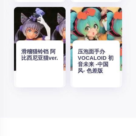
滑稽猫铃铛 阿
压泡面手办
比西尼亚猫ver.
VOCALOID 初
音未来 -中国
风- 色差版