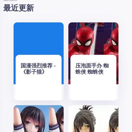
最近更新
国漫强烈推荐 -
压泡面手办 蜘
《影子猫》
蛛侠 蜘蛛侠